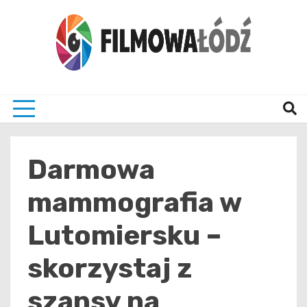
Skip
to
content
wszystko co związane z filmami i Łodzia
filmo
Darmowa
mammografia w
Lutomiersku –
skorzystaj z
szansy na