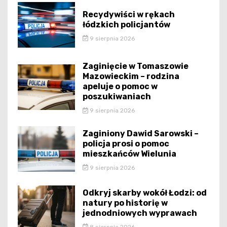
Recydywiści w rękach
łódzkich policjantów
9 sierpnia 2026
Zaginięcie w Tomaszowie
Mazowieckim – rodzina
apeluje o pomoc w
poszukiwaniach
9 sierpnia 2026
Zaginiony Dawid Sarowski –
policja prosi o pomoc
mieszkańców Wielunia
9 sierpnia 2026
Odkryj skarby wokół Łodzi: od
natury po historię w
jednodniowych wyprawach
8 sierpnia 2026