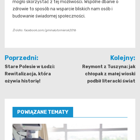
mogło skorzystać z tej możliwości. Wspólne dbanie o
zdrowie to sposób na wsparcie bliskich nam osób i
budowanie świadomej społeczności.
Źródło: facebook.com/gminalutomiersk2016
Nawigacja
Poprzedni:
Kolejny:
wpisu
Stare Polesie w Łodzi:
Reymont z Tuszyna: jak
Rewitalizacja, która
chłopak z małej wioski
ożywia historię!
podbił literacki świat
POWIĄZANE TEMATY