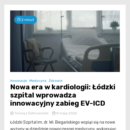
2 minut
Innowacje
Medycyna
Zdrowie
Nowa era w kardiologii: Łódzki
szpital wprowadza
innowacyjny zabieg EV-ICD
Tomasz Dobrowolski
8 maja 2026
Łódzki Szpital im. dr. Wł. Biegańskiego wspiął się na nowe
wyżyny w dziedzinie nowoczesnej medycyny, wykonując