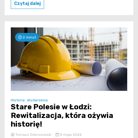
Czytaj dalej
2 minut
Historia
Wydarzenia
Stare Polesie w Łodzi:
Rewitalizacja, która ożywia
historię!
Tomasz Dobrowolski
8 maja 2026