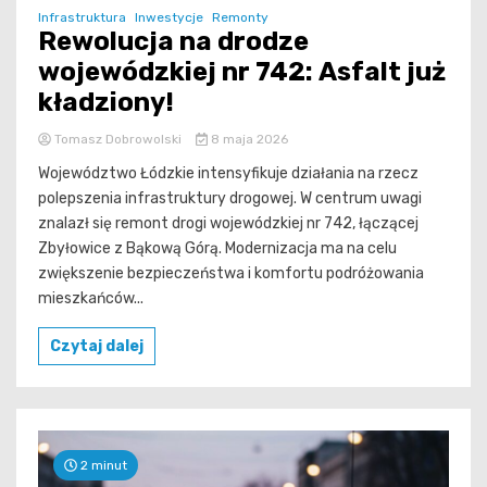
Infrastruktura
Inwestycje
Remonty
Rewolucja na drodze
wojewódzkiej nr 742: Asfalt już
kładziony!
Tomasz Dobrowolski
8 maja 2026
Województwo Łódzkie intensyfikuje działania na rzecz
polepszenia infrastruktury drogowej. W centrum uwagi
znalazł się remont drogi wojewódzkiej nr 742, łączącej
Zbyłowice z Bąkową Górą. Modernizacja ma na celu
zwiększenie bezpieczeństwa i komfortu podróżowania
mieszkańców...
Czytaj dalej
2 minut