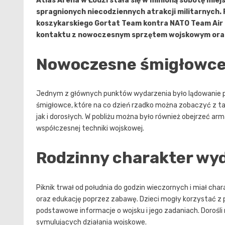
Atlas Arena w Łodzi stała się w minioną sobotę mie
spragnionych niecodziennych atrakcji militarnych.
koszykarskiego Gortat Team kontra NATO Team Air
kontaktu z nowoczesnym sprzętem wojskowym oraz
Nowoczesne śmigłowce 
Jednym z głównych punktów wydarzenia było lądowanie 
śmigłowce, które na co dzień rzadko można zobaczyć z ta
jak i dorosłych. W pobliżu można było również obejrzeć a
współczesnej techniki wojskowej.
Rodzinny charakter wy
Piknik trwał od południa do godzin wieczornych i miał cha
oraz edukację poprzez zabawę. Dzieci mogły korzystać z 
podstawowe informacje o wojsku i jego zadaniach. Dorośli
symulujących działania wojskowe.