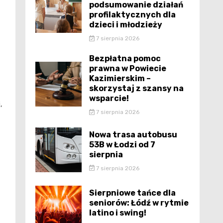
podsumowanie działań
profilaktycznych dla
dzieci i młodzieży
7 sierpnia 2026
Bezpłatna pomoc
prawna w Powiecie
Kazimierskim –
skorzystaj z szansy na
wsparcie!
,
7 sierpnia 2026
Nowa trasa autobusu
53B w Łodzi od 7
sierpnia
7 sierpnia 2026
Sierpniowe tańce dla
seniorów: Łódź w rytmie
latino i swing!