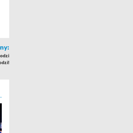
jny:
Łodzi
dzi!