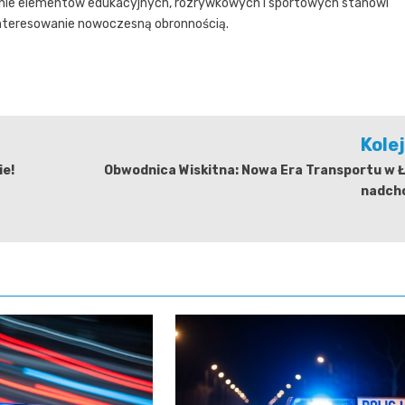
zenie elementów edukacyjnych, rozrywkowych i sportowych stanowi
interesowanie nowoczesną obronnością.
Kole
ie!
Obwodnica Wiskitna: Nowa Era Transportu w 
nadcho