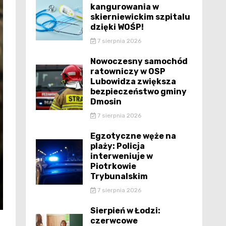
kangurowania w
skierniewickim szpitalu
dzięki WOŚP!
7 sierpnia 2026
Nowoczesny samochód
ratowniczy w OSP
Lubowidza zwiększa
bezpieczeństwo gminy
Dmosin
7 sierpnia 2026
Egzotyczne węże na
plaży: Policja
interweniuje w
Piotrkowie
Trybunalskim
7 sierpnia 2026
Sierpień w Łodzi:
czerwcowe