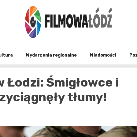
wszystko co związane z filmami i Łodzia
filmo
ultura
Wydarzenia regionalne
Wiadomości
Po
w Łodzi: Śmigłowce i
zyciągnęły tłumy!