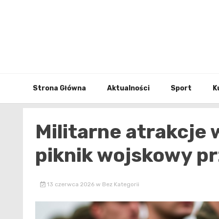
Skip
to
content
Strona Główna
Aktualności
Sport
K
Militarne atrakcje 
piknik wojskowy pr
13 czerwca 2026
w
Bez Kategorii