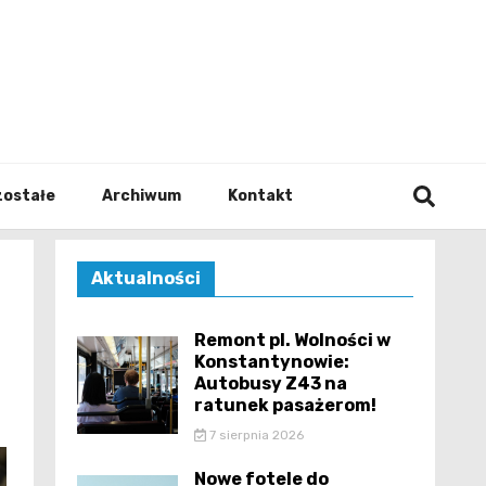
walodz
zostałe
Archiwum
Kontakt
Aktualności
Remont pl. Wolności w
Konstantynowie:
Autobusy Z43 na
ratunek pasażerom!
7 sierpnia 2026
Nowe fotele do