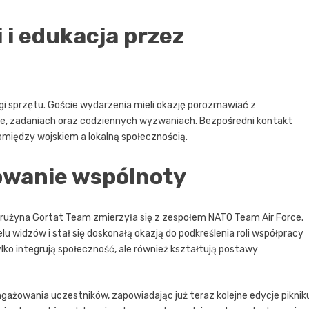
 i edukacja przez
ugi sprzętu. Goście wydarzenia mieli okazję porozmawiać z
użbie, zadaniach oraz codziennych wyzwaniach. Bezpośredni kontakt
między wojskiem a lokalną społecznością.
owanie wspólnoty
użyna Gortat Team zmierzyła się z zespołem NATO Team Air Force.
 widzów i stał się doskonałą okazją do podkreślenia roli współpracy
lko integrują społeczność, ale również kształtują postawy
ngażowania uczestników, zapowiadając już teraz kolejne edycje piknik