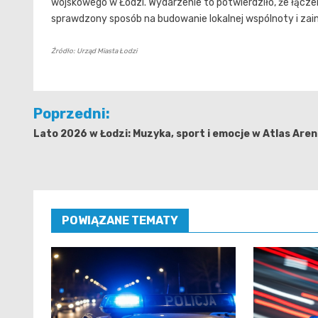
wojskowego w Łodzi. Wydarzenie to potwierdziło, że łąc
sprawdzony sposób na budowanie lokalnej wspólnoty i za
Źródło: Urząd Miasta Łodzi
Nawigacja
Poprzedni:
wpisu
Lato 2026 w Łodzi: Muzyka, sport i emocje w Atlas Aren
POWIĄZANE TEMATY