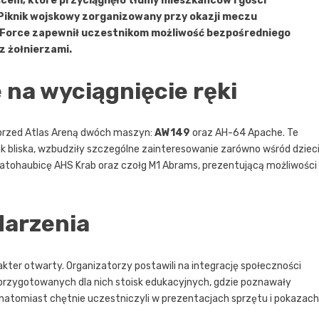
jscem, które przyciągnęło tłumy mieszkańców i gości
 Piknik wojskowy zorganizowany przy okazji meczu
 Force zapewnił uczestnikom możliwość bezpośredniego
 żołnierzami.
na wyciągnięcie ręki
przed Atlas Areną dwóch maszyn:
AW149
oraz AH-64 Apache. Te
k bliska, wzbudziły szczególne zainteresowanie zarówno wśród dzieci
rmatohaubicę AHS Krab oraz czołg M1 Abrams, prezentującą możliwości
darzenia
rakter otwarty. Organizatorzy postawili na integrację społeczności
przygotowanych dla nich stoisk edukacyjnych, gdzie poznawały
 natomiast chętnie uczestniczyli w prezentacjach sprzętu i pokazach