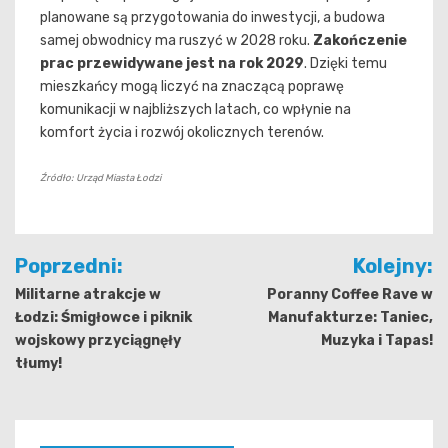
planowane są przygotowania do inwestycji, a budowa
samej obwodnicy ma ruszyć w 2028 roku.
Zakończenie
prac przewidywane jest na rok 2029
. Dzięki temu
mieszkańcy mogą liczyć na znaczącą poprawę
komunikacji w najbliższych latach, co wpłynie na
komfort życia i rozwój okolicznych terenów.
Źródło: Urząd Miasta Łodzi
Nawigacja
Poprzedni:
Kolejny:
wpisu
Militarne atrakcje w
Poranny Coffee Rave w
Łodzi: Śmigłowce i piknik
Manufakturze: Taniec,
wojskowy przyciągnęły
Muzyka i Tapas!
tłumy!