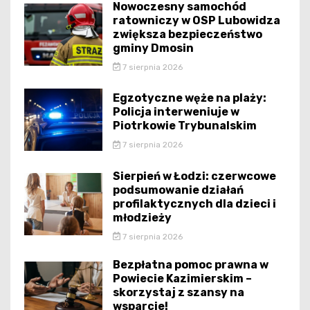
Nowoczesny samochód
ratowniczy w OSP Lubowidza
zwiększa bezpieczeństwo
gminy Dmosin
7 sierpnia 2026
Egzotyczne węże na plaży:
Policja interweniuje w
Piotrkowie Trybunalskim
7 sierpnia 2026
Sierpień w Łodzi: czerwcowe
podsumowanie działań
profilaktycznych dla dzieci i
młodzieży
7 sierpnia 2026
Bezpłatna pomoc prawna w
Powiecie Kazimierskim –
skorzystaj z szansy na
wsparcie!