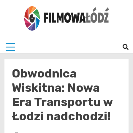
Skip
to
content
wszystko co związane z filmami i Łodzia
filmo
Obwodnica
Wiskitna: Nowa
Era Transportu w
Łodzi nadchodzi!