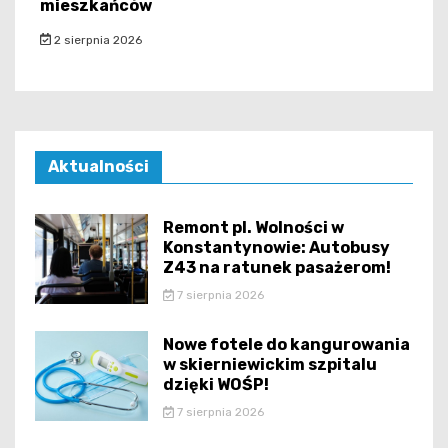
mieszkańców
2 sierpnia 2026
Aktualności
Remont pl. Wolności w
Konstantynowie: Autobusy
Z43 na ratunek pasażerom!
7 sierpnia 2026
Nowe fotele do kangurowania
w skierniewickim szpitalu
dzięki WOŚP!
7 sierpnia 2026