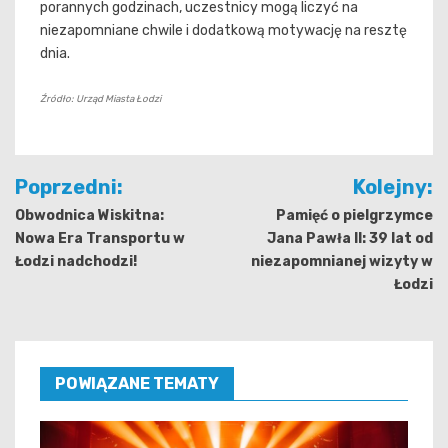
porannych godzinach, uczestnicy mogą liczyć na
niezapomniane chwile i dodatkową motywację na resztę
dnia.
Źródło: Urząd Miasta Łodzi
Nawigacja
Poprzedni:
Kolejny:
wpisu
Obwodnica Wiskitna:
Pamięć o pielgrzymce
Nowa Era Transportu w
Jana Pawła II: 39 lat od
Łodzi nadchodzi!
niezapomnianej wizyty w
Łodzi
POWIĄZANE TEMATY