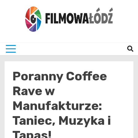
Skip
to
content
wszystko co związane z filmami i Łodzia
filmo
Poranny Coffee
Rave w
Manufakturze:
Taniec, Muzyka i
Tapas!