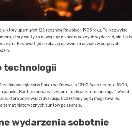
ja, który upamiętni 121. rocznicę Rewolucji 1905 roku. To niezwykłe
em, który nie tylko nawiązuje do historycznych wydarzeń, ale takż
cznymi. Festiwal będzie okazją do wzięcia udziału w bogatych
dzin.
o technologii
rzu Niepodległości w Parku na Zdrowiu o 12:00. Wieczorem, o 18:00,
 panelu „Bunt przeciw maszynom – człowiek a technologia”. Wśród
ńska, która poprowadzi dyskusję. Uczestnicy będą mogli również
e na temat historycznych buntów po seansie.
zne wydarzenia sobotnie