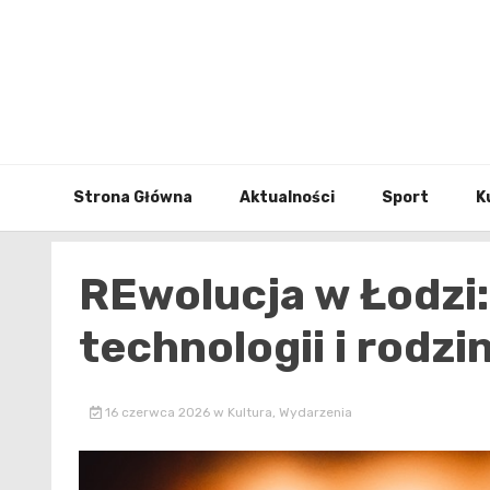
Skip
to
content
Strona Główna
Aktualności
Sport
K
REwolucja w Łodzi: 
technologii i rodzi
16 czerwca 2026
w
Kultura
,
Wydarzenia