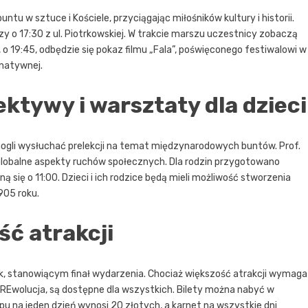
ntu w sztuce i Kościele, przyciągając miłośników kultury i historii.
 o 17:30 z ul. Piotrkowskiej. W trakcie marszu uczestnicy zobaczą
 o 19:45, odbędzie się pokaz filmu „Fala”, poświęconego festiwalowi w
rnatywnej.
tywy i warsztaty dla dzieci
ogli wysłuchać prelekcji na temat międzynarodowych buntów. Prof.
globalne aspekty ruchów społecznych. Dla rodzin przygotowano
się o 11:00. Dzieci i ich rodzice będą mieli możliwość stworzenia
905 roku.
ść atrakcji
k, stanowiącym finał wydarzenia. Chociaż większość atrakcji wymaga
sz REwolucja, są dostępne dla wszystkich. Bilety można nabyć w
u na jeden dzień wynosi 20 złotych, a karnet na wszystkie dni