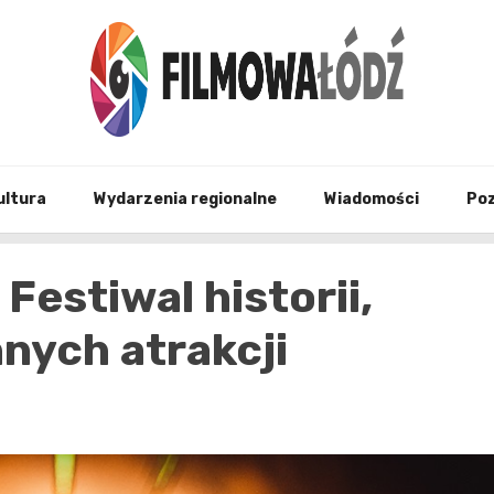
wszystko co związane z filmami i Łodzia
filmo
ultura
Wydarzenia regionalne
Wiadomości
Po
Festiwal historii,
nnych atrakcji