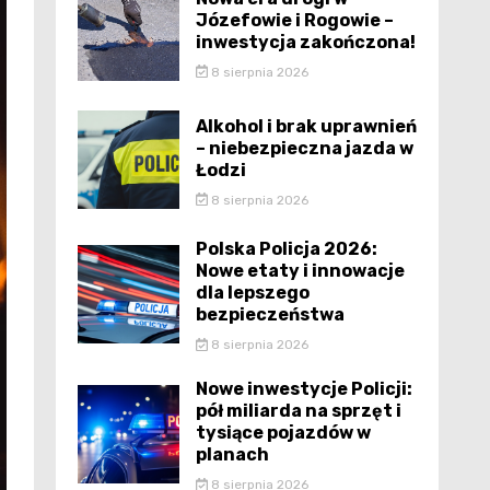
Józefowie i Rogowie –
inwestycja zakończona!
8 sierpnia 2026
Alkohol i brak uprawnień
– niebezpieczna jazda w
Łodzi
8 sierpnia 2026
Polska Policja 2026:
Nowe etaty i innowacje
dla lepszego
bezpieczeństwa
8 sierpnia 2026
Nowe inwestycje Policji:
pół miliarda na sprzęt i
tysiące pojazdów w
planach
8 sierpnia 2026