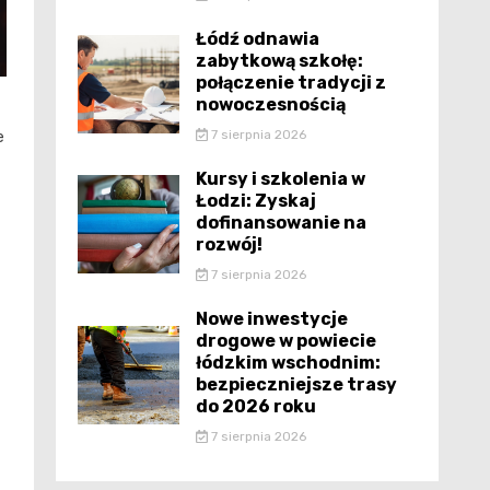
Łódź odnawia
zabytkową szkołę:
połączenie tradycji z
nowoczesnością
7 sierpnia 2026
e
Kursy i szkolenia w
Łodzi: Zyskaj
dofinansowanie na
rozwój!
7 sierpnia 2026
Nowe inwestycje
drogowe w powiecie
łódzkim wschodnim:
bezpieczniejsze trasy
do 2026 roku
7 sierpnia 2026