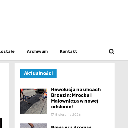
walodz
zostałe
Archiwum
Kontakt
Aktualności
Rewolucja na ulicach
Brzezin: Mrocka i
Malownicza w nowej
odsłonie!
8 sierpnia 2026
Nowa era drogi w