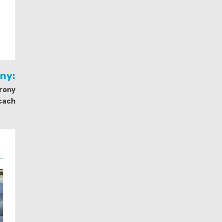
jny:
rony
cach