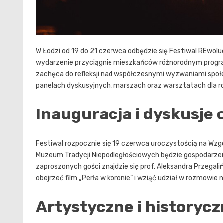
W Łodzi od 19 do 21 czerwca odbędzie się Festiwal REwoluc
wydarzenie przyciągnie mieszkańców różnorodnym program
zachęca do refleksji nad współczesnymi wyzwaniami społe
panelach dyskusyjnych, marszach oraz warsztatach dla ro
Inauguracja i dyskusje 
Festiwal rozpocznie się 19 czerwca uroczystością na Wzgó
Muzeum Tradycji Niepodległościowych będzie gospodarzem
zaproszonych gości znajdzie się prof. Aleksandra Przegali
obejrzeć film „Perła w koronie” i wziąć udział w rozmowi
Artystyczne i historyc