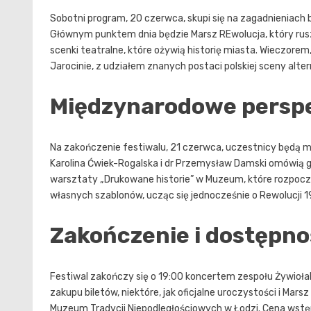
Sobotni program, 20 czerwca, skupi się na zagadnieniach bu
Głównym punktem dnia będzie Marsz REwolucja, który ruszy
scenki teatralne, które ożywią historię miasta. Wieczorem,
Jarocinie, z udziałem znanych postaci polskiej sceny alte
Międzynarodowe perspek
Na zakończenie festiwalu, 21 czerwca, uczestnicy będą m
Karolina Ćwiek-Rogalska i dr Przemysław Damski omówią 
warsztaty „Drukowane historie” w Muzeum, które rozpoczną 
własnych szablonów, ucząc się jednocześnie o Rewolucji 1
Zakończenie i dostępno
Festiwal zakończy się o 19:00 koncertem zespołu Żywioła
zakupu biletów, niektóre, jak oficjalne uroczystości i Mar
Muzeum Tradycji Niepodległościowych w Łodzi. Cena wstęp