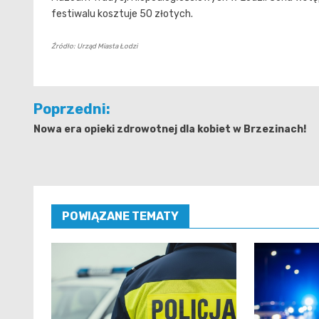
festiwalu kosztuje 50 złotych.
Źródło: Urząd Miasta Łodzi
Nawigacja
Poprzedni:
wpisu
Nowa era opieki zdrowotnej dla kobiet w Brzezinach!
POWIĄZANE TEMATY