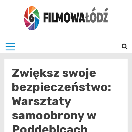
Skip
to
content
wszystko co związane z filmami i Łodzia
filmo
Zwiększ swoje
bezpieczeństwo:
Warsztaty
samoobrony w
Poddębicach