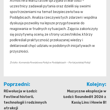
Atmosfera warsztatów sprzyjała otwartości –
uczestnicy zadawali pytania oraz dzielili się swoimi
spostrzeżeniami na temat bezpieczeństwa w
Poddębicach. Analiza rzeczywistych zdarzeń i wspólna
dyskusja pozwoliły na lepsze przygotowanie do
reagowania w trudnych sytuacjach. Zajęcia zakończyły
się pozytywną oceną ze strony uczestników, którzy
podkreślali praktyczność przekazanej wiedzy i
deklarowali chęć udziału w podobnych inicjatywach w
przyszłości.
Źródło: Komenda Powiatowa Policji w Poddębicach – Portal polskiej Policji
Nawigacja
Poprzedni:
Kolejny:
wpisu
REwolucja w Łodzi:
Muzyczne eksplozje w
Festiwal historii,
Łodzi: Soundedit 2026 z
technologii i rodzinnych
Kasią Lins i Howie B!
atrakcji