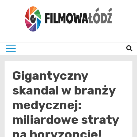
Skip
to
content
wszystko co związane z filmami i Łodzia
filmo
Gigantyczny
skandal w branży
medycznej:
miliardowe straty
na horyzoncie!