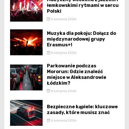
łemkowskimi rytmami w sercu
Polski
6 sierpnia 2026
Muzyka dla pokoju: Dołącz do
międzynarodowej grupy
Erasmus+!
6 sierpnia 2026
Parkowanie podczas
Mororun: Gdzie znaleźć
miejsce w Aleksandrowie
Łódzkim?
6 sierpnia 2026
Bezpieczne kąpiele: kluczowe
zasady, które musisz znać
6 sierpnia 2026