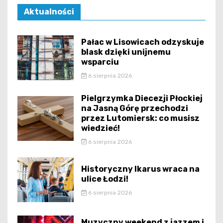
Aktualności
Pałac w Lisowicach odzyskuje
blask dzięki unijnemu
wsparciu
6 sierpnia 2026
Pielgrzymka Diecezji Płockiej
na Jasną Górę przechodzi
przez Lutomiersk: co musisz
wiedzieć!
6 sierpnia 2026
Historyczny Ikarus wraca na
ulice Łodzi!
6 sierpnia 2026
Muzyczny weekend z jazzem i