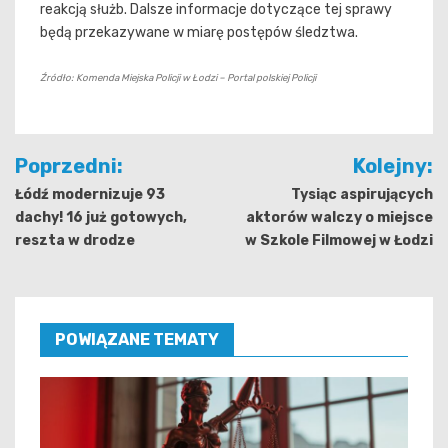
reakcją służb. Dalsze informacje dotyczące tej sprawy
będą przekazywane w miarę postępów śledztwa.
Źródło: Komenda Miejska Policji w Łodzi – Portal polskiej Policji
Nawigacja
Poprzedni:
Kolejny:
wpisu
Łódź modernizuje 93
Tysiąc aspirujących
dachy! 16 już gotowych,
aktorów walczy o miejsce
reszta w drodze
w Szkole Filmowej w Łodzi
POWIĄZANE TEMATY