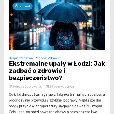
3 minut
Bezpieczeństwo
Pogoda
Zdrowie
Ekstremalne upały w Łodzi: Jak
zadbać o zdrowie i
bezpieczeństwo?
Tomasz Dobrowolski
25 czerwca 2026
Od kilku dni Łódź zmaga się z falą ekstremalnych upałów, a
prognozy nie przewidują szybkiej poprawy. Najbliższe dni
mogą przynieść temperatury sięgające nawet 38 stopni
Celsjusza, co rodzi poważne obawy o bezpieczeństwo