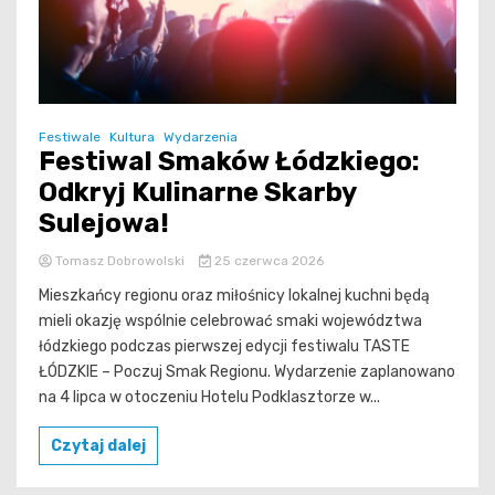
Festiwale
Kultura
Wydarzenia
Festiwal Smaków Łódzkiego:
Odkryj Kulinarne Skarby
Sulejowa!
Tomasz Dobrowolski
25 czerwca 2026
Mieszkańcy regionu oraz miłośnicy lokalnej kuchni będą
mieli okazję wspólnie celebrować smaki województwa
łódzkiego podczas pierwszej edycji festiwalu TASTE
ŁÓDZKIE – Poczuj Smak Regionu. Wydarzenie zaplanowano
na 4 lipca w otoczeniu Hotelu Podklasztorze w...
Czytaj dalej