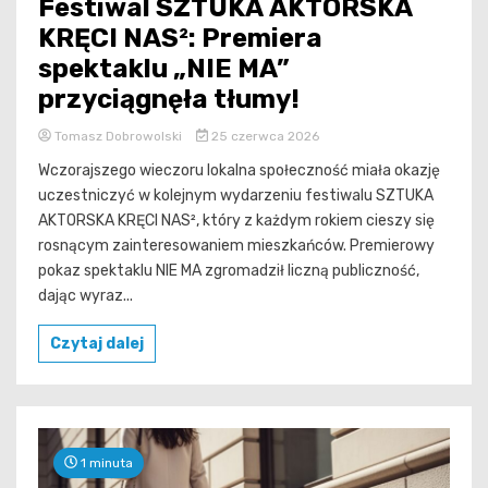
Festiwal SZTUKA AKTORSKA
KRĘCI NAS²: Premiera
spektaklu „NIE MA”
przyciągnęła tłumy!
Tomasz Dobrowolski
25 czerwca 2026
Wczorajszego wieczoru lokalna społeczność miała okazję
uczestniczyć w kolejnym wydarzeniu festiwalu SZTUKA
AKTORSKA KRĘCI NAS², który z każdym rokiem cieszy się
rosnącym zainteresowaniem mieszkańców. Premierowy
pokaz spektaklu NIE MA zgromadził liczną publiczność,
dając wyraz...
Czytaj dalej
1 minuta