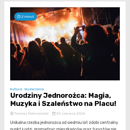
2 minut
Kultura
Wydarzenia
Urodziny Jednorożca: Magia,
Muzyka i Szaleństwo na Placu!
Tomasz Dobrowolski
25 czerwca 2026
Unikalna rzeźba jednorożca od siedmiu lat zdobi centralny
punkt Łodzi, gromadząc mieszkańców oraz turystów nie