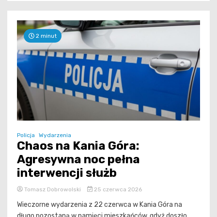
2 minut
Policja
Wydarzenia
Chaos na Kania Góra:
Agresywna noc pełna
interwencji służb
Tomasz Dobrowolski
25 czerwca 2026
Wieczorne wydarzenia z 22 czerwca w Kania Góra na
długo pozostaną w pamięci mieszkańców, gdyż doszło