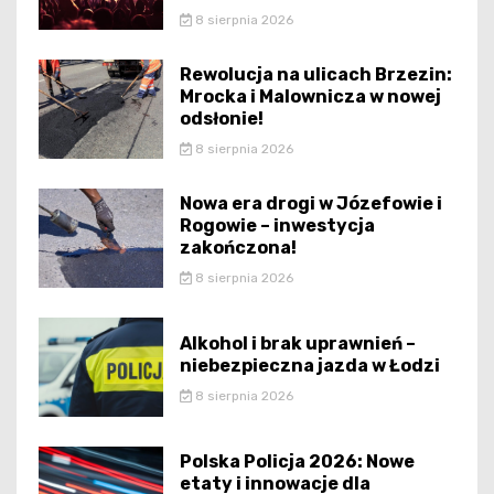
8 sierpnia 2026
Rewolucja na ulicach Brzezin:
Mrocka i Malownicza w nowej
odsłonie!
8 sierpnia 2026
Nowa era drogi w Józefowie i
Rogowie – inwestycja
zakończona!
8 sierpnia 2026
Alkohol i brak uprawnień –
niebezpieczna jazda w Łodzi
8 sierpnia 2026
Polska Policja 2026: Nowe
etaty i innowacje dla