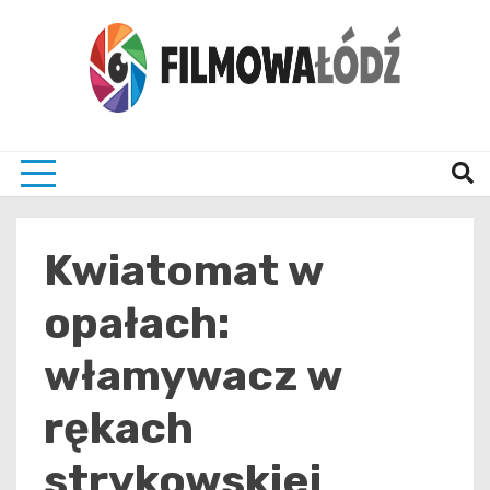
Skip
to
content
wszystko co związane z filmami i Łodzia
filmo
Kwiatomat w
opałach:
włamywacz w
rękach
strykowskiej