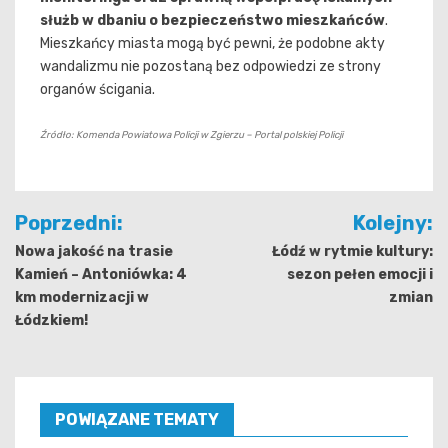
służb w dbaniu o bezpieczeństwo mieszkańców
.
Mieszkańcy miasta mogą być pewni, że podobne akty
wandalizmu nie pozostaną bez odpowiedzi ze strony
organów ścigania.
Źródło: Komenda Powiatowa Policji w Zgierzu – Portal polskiej Policji
Nawigacja
Poprzedni:
Kolejny:
wpisu
Nowa jakość na trasie
Łódź w rytmie kultury:
Kamień – Antoniówka: 4
sezon pełen emocji i
km modernizacji w
zmian
Łódzkiem!
POWIĄZANE TEMATY