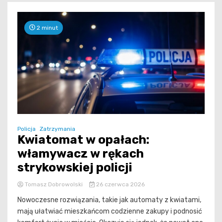
2 minut
Policja
Zatrzymania
Kwiatomat w opałach:
włamywacz w rękach
strykowskiej policji
Tomasz Dobrowolski
26 czerwca 2026
Nowoczesne rozwiązania, takie jak automaty z kwiatami,
mają ułatwiać mieszkańcom codzienne zakupy i podnosić