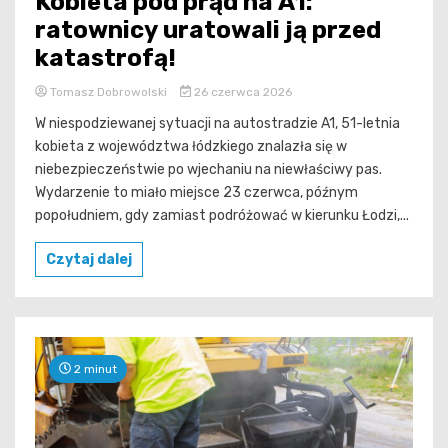
Kobieta pod prąd na A1:
ratownicy uratowali ją przed
katastrofą!
Tomasz Dobrowolski
26 czerwca 2026
W niespodziewanej sytuacji na autostradzie A1, 51-letnia
kobieta z województwa łódzkiego znalazła się w
niebezpieczeństwie po wjechaniu na niewłaściwy pas.
Wydarzenie to miało miejsce 23 czerwca, późnym
popołudniem, gdy zamiast podróżować w kierunku Łodzi,...
Czytaj dalej
2 minut