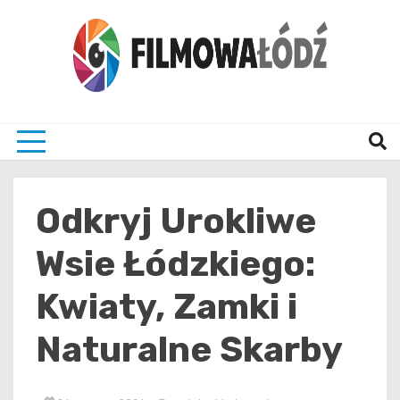
Skip
to
content
wszystko co związane z filmami i Łodzia
filmo
Odkryj Urokliwe
Wsie Łódzkiego:
Kwiaty, Zamki i
Naturalne Skarby