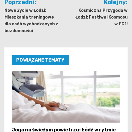
Poprzedni:
Kolejny:
wpisu
Nowe życie w Łodzi:
Kosmiczna Przygoda w
Mieszkania treningowe
Łodzi: Festiwal Kosmosu
dla osób wychodzących z
w EC1!
bezdomności
POWIĄZANE TEMATY
Joga na świeżym powietrzu: Łódź w rytmie