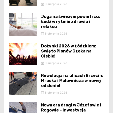
8 sierpnia 2026
Joga na świeżym powietrzu:
Łódź w rytmie zdrowia i
relaksu
8 sierpnia 2026
Dożynki 2026 w Łódzkiem:
Święto Plonów Czeka na
Ciebie!
8 sierpnia 2026
Rewolucja na ulicach Brzezin:
Mrocka i Malownicza w nowej
odsłonie!
8 sierpnia 2026
Nowa era drogi w Józefowie i
Rogowie – inwestycja