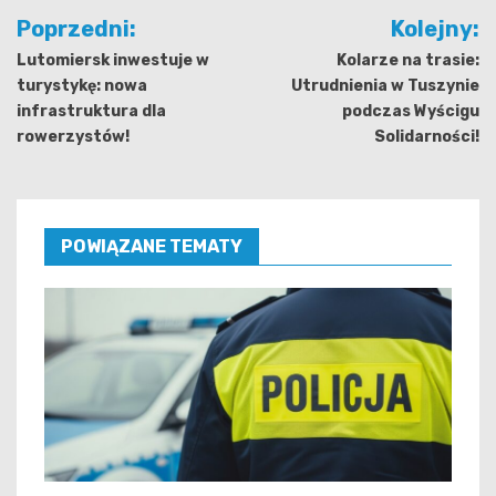
Nawigacja
Poprzedni:
Kolejny:
wpisu
Lutomiersk inwestuje w
Kolarze na trasie:
turystykę: nowa
Utrudnienia w Tuszynie
infrastruktura dla
podczas Wyścigu
rowerzystów!
Solidarności!
POWIĄZANE TEMATY