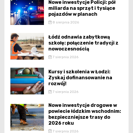
Nowe inwestycje Policji: pół
miliarda na sprzęt i tysiące
pojazdów w planach
8 sierpnia 2026
Łódź odnawia zabytkową
szkołę: połączenie tradycji z
nowoczesnością
7 sierpnia 2026
Kursy i szkolenia w Łodzi:
Zyskaj dofinansowanie na
rozwój!
7 sierpnia 2026
Nowe inwestycje drogowe w
powiecie łódzkim wschodnim:
bezpieczniejsze trasy do
2026 roku
7 sierpnia 2026