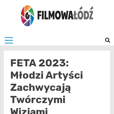
Skip
to
content
wszystko co związane z filmami i Łodzia
filmo
FETA 2023:
Młodzi Artyści
Zachwycają
Twórczymi
Wizjami