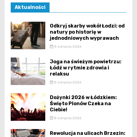
Aktualności
Odkryj skarby wokół Łodzi: od
natury po historię w
jednodniowych wyprawach
8 sierpnia 2026
Joga na świeżym powietrzu:
Łódź w rytmie zdrowia i
relaksu
8 sierpnia 2026
Dożynki 2026 w Łódzkiem:
Święto Plonów Czeka na
Ciebie!
8 sierpnia 2026
Rewolucja na ulicach Brzezin: