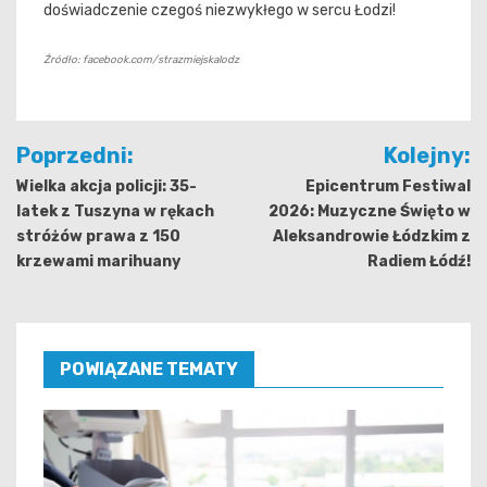
doświadczenie czegoś niezwykłego w sercu Łodzi!
Źródło: facebook.com/strazmiejskalodz
Nawigacja
Poprzedni:
Kolejny:
wpisu
Wielka akcja policji: 35-
Epicentrum Festiwal
latek z Tuszyna w rękach
2026: Muzyczne Święto w
stróżów prawa z 150
Aleksandrowie Łódzkim z
krzewami marihuany
Radiem Łódź!
POWIĄZANE TEMATY