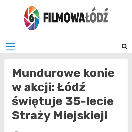
Skip
to
content
wszystko co związane z filmami i Łodzia
filmo
Mundurowe konie
w akcji: Łódź
świętuje 35-lecie
Straży Miejskiej!