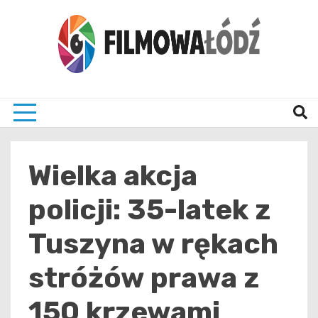
Skip
to
content
wszystko co związane z filmami i Łodzia
filmo
Wielka akcja
policji: 35-latek z
Tuszyna w rękach
stróżów prawa z
150 krzewami