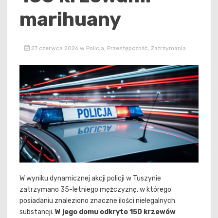
marihuany
27 czerwca 2026
w
Policja
,
Przestępczość
,
Zatrzymania
W wyniku dynamicznej akcji policji w Tuszynie
zatrzymano 35-letniego mężczyznę, w którego
posiadaniu znaleziono znaczne ilości nielegalnych
substancji.
W jego domu odkryto 150 krzewów