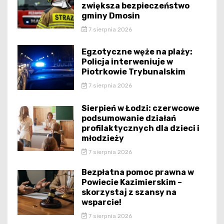
zwiększa bezpieczeństwo
gminy Dmosin
7 sierpnia 2026
Egzotyczne węże na plaży:
Policja interweniuje w
Piotrkowie Trybunalskim
7 sierpnia 2026
Sierpień w Łodzi: czerwcowe
podsumowanie działań
profilaktycznych dla dzieci i
młodzieży
7 sierpnia 2026
Bezpłatna pomoc prawna w
Powiecie Kazimierskim –
skorzystaj z szansy na
wsparcie!
7 sierpnia 2026