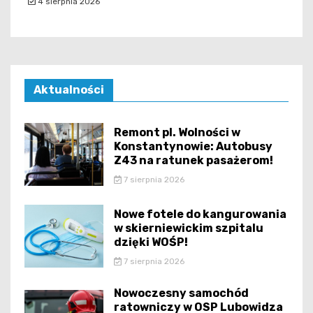
4 sierpnia 2026
Aktualności
Remont pl. Wolności w
Konstantynowie: Autobusy
Z43 na ratunek pasażerom!
7 sierpnia 2026
Nowe fotele do kangurowania
w skierniewickim szpitalu
dzięki WOŚP!
7 sierpnia 2026
Nowoczesny samochód
ratowniczy w OSP Lubowidza