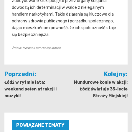
Zdecydowane kroki podjęte przez organy ścigania
dowodzą ich determinacji w walce z nielegalnym
handlem narkotykami. Takie działania są kluczowe dla
ochrony zdrowia publicznego i porządku społecznego,
dając mieszkańcom pewność, że ich społeczność staje
się bezpieczniejsza.
Źródło: facebook.com/policja.lodzkie
Nawigacja
Poprzedni:
Kolejny:
wpisu
Łódź w rytmie lata:
Mundurowe konie w akcji:
weekend pełen atrakcji i
Łódź świętuje 35-lecie
muzyki!
Straży Miejskiej!
POWIĄZANE TEMATY