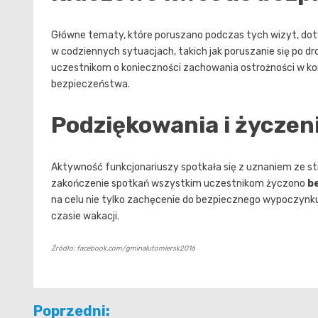
Główne tematy, które poruszano podczas tych wizyt, do
w codziennych sytuacjach, takich jak poruszanie się po dr
uczestnikom o konieczności zachowania ostrożności w k
bezpieczeństwa.
Podziękowania i życzen
Aktywność funkcjonariuszy spotkała się z uznaniem ze stron
zakończenie spotkań wszystkim uczestnikom życzono
b
na celu nie tylko zachęcenie do bezpiecznego wypoczynku
czasie wakacji.
Źródło: facebook.com/gminalutomiersk2016
Nawigacja
Poprzedni: