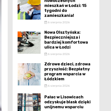
nowoczesnych
mieszkań w Łodzi: 15
tygodni do
zamieszkania!
6 sierpnia 2026
Nowa Olsztyńska:
Bezpieczniejsza i
bardziej komfortowa
ulica w Łodzi
6 sierpnia 2026
Zdrowe dzieci, zdrowa
przyszłość: Bezpłatny
program wsparcia w
Łódzkiem
6 sierpnia 2026
Pałac w Lisowicach
odzyskuje blask dzięki
unijnemu wsparciu