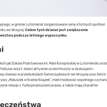
nego, w gminie Lutomiersk zorganizowano serię istotnych spotkań
unku we Wrzącej.
Celem tych działań jest zwiększenie
czeństwa podczas letniego wypoczynku.
i
ich jak Szkoła Podstawowa im. Marii Konopnickiej w Lutomiersku oraz
odczas wizyt, dzieci aktywnie uczestniczyły w dyskusjach i
 się również w przedszkolach Samorządowych we Wrzącej oraz Sióstr
tywy „Maluszek w Krainie Książek”, mieli możliwość wspólnego czytani
tywne relacje z funkcjonariuszami prawa, a także mają charakter
ieczeństwa