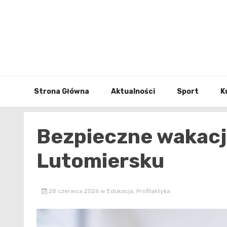
Skip
to
content
Strona Główna
Aktualności
Sport
K
Bezpieczne wakacje
Lutomiersku
28 czerwca 2026
w
Edukacja
,
Profilaktyka