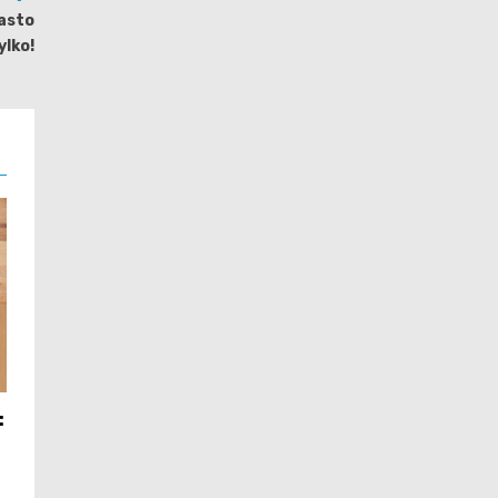
iasto
ylko!
: