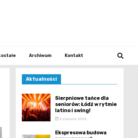
walodz
zostałe
Archiwum
Kontakt
Aktualności
Sierpniowe tańce dla
seniorów: Łódź w rytmie
latino i swing!
6 sierpnia 2026
Ekspresowa budowa