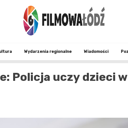
wszystko co związane z filmami i Łodzia
filmo
ultura
Wydarzenia regionalne
Wiadomości
Po
: Policja uczy dzieci w