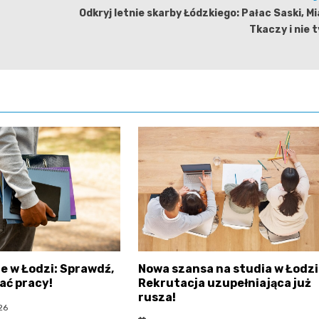
Odkryj letnie skarby Łódzkiego: Pałac Saski, M
Tkaczy i nie t
e w Łodzi: Sprawdź,
Nowa szansa na studia w Łodzi
ać pracy!
Rekrutacja uzupełniająca już
rusza!
26