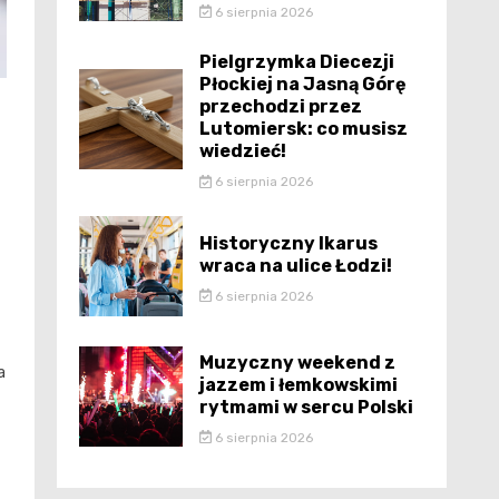
6 sierpnia 2026
Pielgrzymka Diecezji
Płockiej na Jasną Górę
przechodzi przez
Lutomiersk: co musisz
wiedzieć!
6 sierpnia 2026
Historyczny Ikarus
wraca na ulice Łodzi!
6 sierpnia 2026
Muzyczny weekend z
a
jazzem i łemkowskimi
rytmami w sercu Polski
6 sierpnia 2026