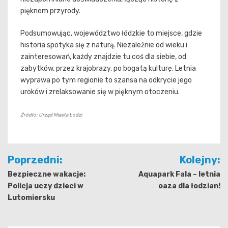
pięknem przyrody.
Podsumowując, województwo łódzkie to miejsce, gdzie
historia spotyka się z naturą. Niezależnie od wieku i
zainteresowań, każdy znajdzie tu coś dla siebie, od
zabytków, przez krajobrazy, po bogatą kulturę. Letnia
wyprawa po tym regionie to szansa na odkrycie jego
uroków i zrelaksowanie się w pięknym otoczeniu.
Źródło: Urząd Miasta Łodzi
Nawigacja
Poprzedni:
Kolejny:
wpisu
Bezpieczne wakacje:
Aquapark Fala – letnia
Policja uczy dzieci w
oaza dla łodzian!
Lutomiersku