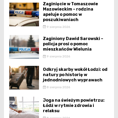
Zaginięcie w Tomaszowie
Mazowieckim – rodzina
apeluje o pomoc w
poszukiwaniach
9 sierpnia 2026
Zaginiony Dawid Sarowski –
policja prosi o pomoc
mieszkańców Wielunia
9 sierpnia 2026
Odkryj skarby wokół Łodzi: od
natury po historię w
jednodniowych wyprawach
8 sierpnia 2026
Joga na świeżym powietrzu:
Łódź w rytmie zdrowia i
relaksu