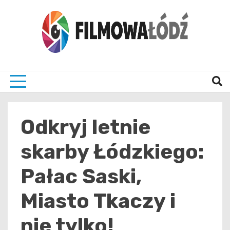
Skip
to
content
wszystko co związane z filmami i Łodzia
filmo
Odkryj letnie
skarby Łódzkiego:
Pałac Saski,
Miasto Tkaczy i
nie tylko!