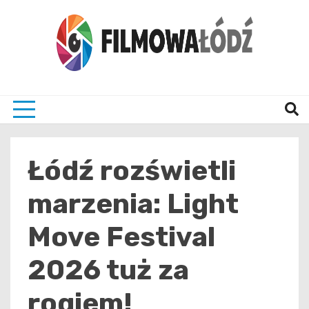
Skip
to
content
wszystko co związane z filmami i Łodzia
filmo
Łódź rozświetli
marzenia: Light
Move Festival
2026 tuż za
rogiem!