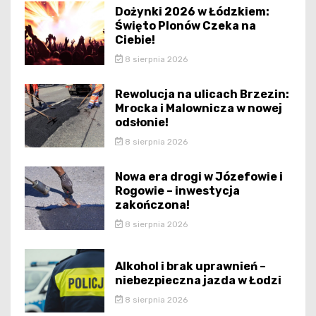
Dożynki 2026 w Łódzkiem:
Święto Plonów Czeka na
Ciebie!
8 sierpnia 2026
Rewolucja na ulicach Brzezin:
Mrocka i Malownicza w nowej
odsłonie!
8 sierpnia 2026
Nowa era drogi w Józefowie i
Rogowie – inwestycja
zakończona!
8 sierpnia 2026
Alkohol i brak uprawnień –
niebezpieczna jazda w Łodzi
8 sierpnia 2026