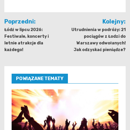
Nawigacja
Poprzedni:
Kolejny:
wpisu
Łódź w lipcu 2026:
Utrudnienia w podróży: 21
Festiwale, koncerty i
pociągów z Łodzi do
letnie atrakcje dla
Warszawy odwołanych!
każdego!
Jak odzyskać pieniądze?
POWIĄZANE TEMATY