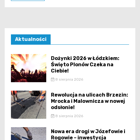
Aktualności
Dożynki 2026 w Łódzkiem:
Święto Plonów Czeka na
Ciebie!
8 sierpnia 2026
Rewolucja na ulicach Brzezin:
Mrocka i Malownicza w nowej
odsłonie!
8 sierpnia 2026
Nowa era drogi w Józefowie i
Rogowie – inwestycja