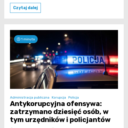
Czytaj dalej
1 minuta
Administracja publiczna
Korupcja
Policja
Antykorupcyjna ofensywa:
zatrzymano dziesięć osób, w
tym urzędników i policjantów