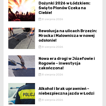
Dożynki 2026 w Łódzkiem:
Święto Plonów Czeka na
Ciebie!
8 sierpnia 2026
Rewolucja na ulicach Brzezin:
Mrocka i Malownicza w nowej
odsłonie!
8 sierpnia 2026
Nowa era drogi w Józefowie i
Rogowie – inwestycja
zakończona!
8 sierpnia 2026
Alkohol i brak uprawnień –
niebezpieczna jazda w Łodzi
8 sierpnia 2026