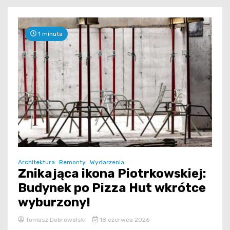
1 minuta
Architektura
Remonty
Wydarzenia
Znikająca ikona Piotrkowskiej:
Budynek po Pizza Hut wkrótce
wyburzony!
Tomasz Dobrowolski
18 czerwca 2026