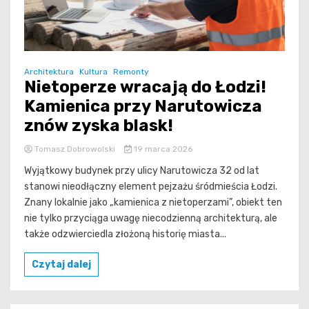
Architektura
Kultura
Remonty
Nietoperze wracają do Łodzi!
Kamienica przy Narutowicza
znów zyska blask!
Tomasz Dobrowolski
19 marca 2026
Wyjątkowy budynek przy ulicy Narutowicza 32 od lat
stanowi nieodłączny element pejzażu śródmieścia Łodzi.
Znany lokalnie jako „kamienica z nietoperzami”, obiekt ten
nie tylko przyciąga uwagę niecodzienną architekturą, ale
także odzwierciedla złożoną historię miasta...
Czytaj dalej