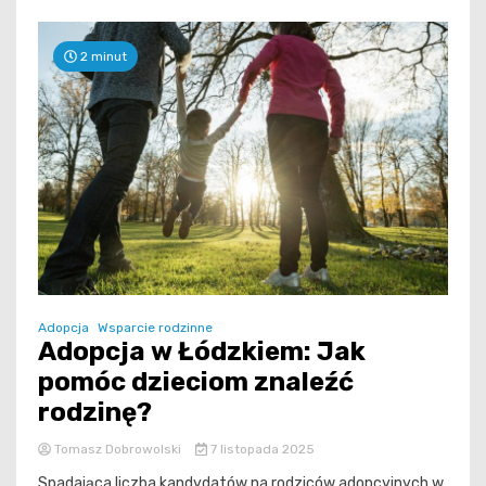
2 minut
Adopcja
Wsparcie rodzinne
Adopcja w Łódzkiem: Jak
pomóc dzieciom znaleźć
rodzinę?
Tomasz Dobrowolski
7 listopada 2025
Spadająca liczba kandydatów na rodziców adopcyjnych w