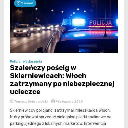
2 minut
Policja
Wydarzenia
Szaleńczy pościg w
Skierniewicach: Włoch
zatrzymany po niebezpiecznej
ucieczce
Tomasz Dobrowolski
7 listopada 2025
Skierniewiccy policjanci zatrzymali mieszkańca Włoch,
który próbował sprzedać nielegalne pilarki spalinowe na
parkingu jednego z lokalnych marketów. Interwencja