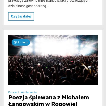
przyciąga zarówno mieszkańców, jak i prowadzących
działalność gospodarczą....
Czytaj dalej
2 minut
Koncert
Wydarzenia
Poezja śpiewana z Michałem
Łangowskim w Rogowie!