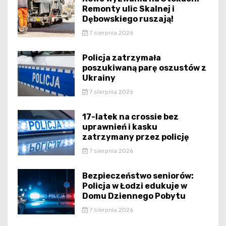
Remonty ulic Skalnej i
Dębowskiego ruszają!
7 sierpnia 2026
Policja zatrzymała
poszukiwaną parę oszustów z
Ukrainy
7 sierpnia 2026
17-latek na crossie bez
uprawnień i kasku
zatrzymany przez policję
7 sierpnia 2026
Bezpieczeństwo seniorów:
Policja w Łodzi edukuje w
Domu Dziennego Pobytu
7 sierpnia 2026