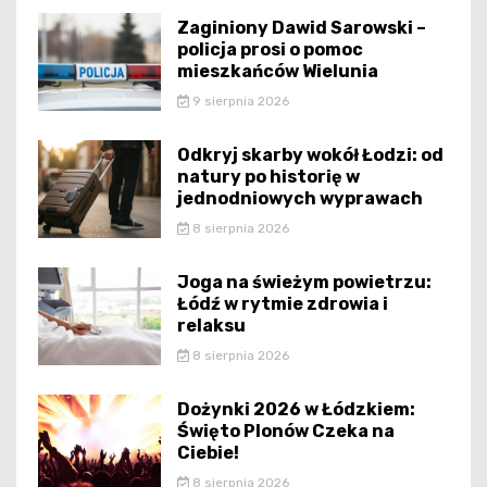
Zaginiony Dawid Sarowski –
policja prosi o pomoc
mieszkańców Wielunia
9 sierpnia 2026
Odkryj skarby wokół Łodzi: od
natury po historię w
jednodniowych wyprawach
8 sierpnia 2026
Joga na świeżym powietrzu:
Łódź w rytmie zdrowia i
relaksu
8 sierpnia 2026
Dożynki 2026 w Łódzkiem:
Święto Plonów Czeka na
Ciebie!
8 sierpnia 2026