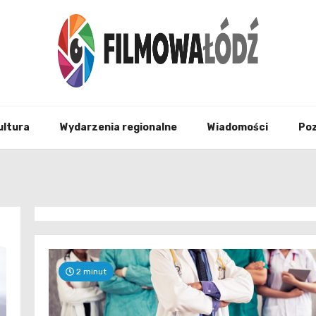
wszystko co związane z filmami i Łodzia
filmo
ultura
Wydarzenia regionalne
Wiadomości
Po
2 minut