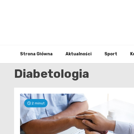
Skip
to
content
Strona Główna
Aktualności
Sport
K
Diabetologia
2 minut