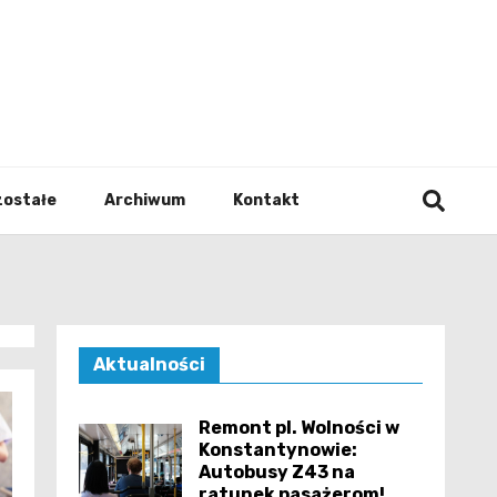
walodz
zostałe
Archiwum
Kontakt
Aktualności
Remont pl. Wolności w
Konstantynowie:
Autobusy Z43 na
ratunek pasażerom!