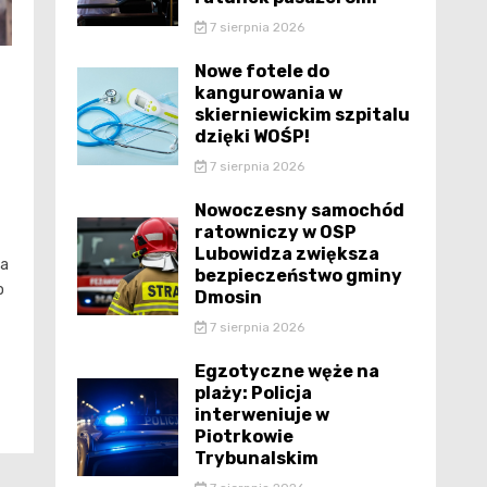
7 sierpnia 2026
Nowe fotele do
kangurowania w
skierniewickim szpitalu
dzięki WOŚP!
7 sierpnia 2026
Nowoczesny samochód
ratowniczy w OSP
Lubowidza zwiększa
la
bezpieczeństwo gminy
o
Dmosin
7 sierpnia 2026
Egzotyczne węże na
plaży: Policja
interweniuje w
Piotrkowie
Trybunalskim