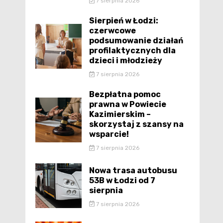
7 sierpnia 2026
Sierpień w Łodzi:
czerwcowe
podsumowanie działań
profilaktycznych dla
dzieci i młodzieży
7 sierpnia 2026
Bezpłatna pomoc
prawna w Powiecie
Kazimierskim –
skorzystaj z szansy na
wsparcie!
7 sierpnia 2026
Nowa trasa autobusu
53B w Łodzi od 7
sierpnia
7 sierpnia 2026