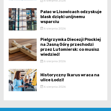
6 sierpnia 2026
Pałac w Lisowicach odzyskuje
blask dzięki unijnemu
wsparciu
6 sierpnia 2026
Pielgrzymka Diecezji Płockiej
na Jasną Górę przechodzi
przez Lutomiersk: co musisz
wiedzieć!
6 sierpnia 2026
Historyczny Ikarus wraca na
ulice Łodzi!
6 sierpnia 2026