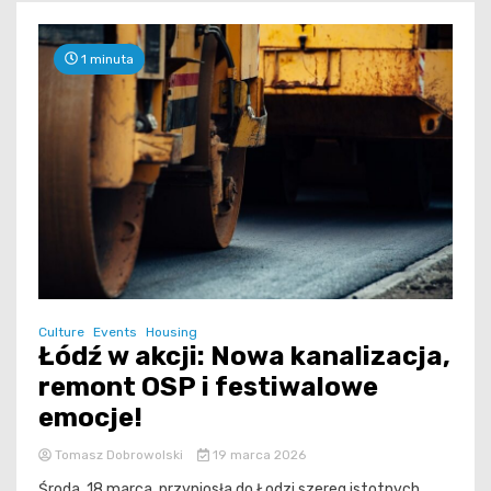
1 minuta
Culture
Events
Housing
Łódź w akcji: Nowa kanalizacja,
remont OSP i festiwalowe
emocje!
Tomasz Dobrowolski
19 marca 2026
Środa, 18 marca, przyniosła do Łodzi szereg istotnych