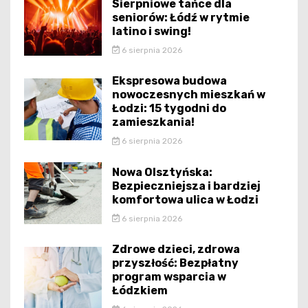
Sierpniowe tańce dla
seniorów: Łódź w rytmie
latino i swing!
6 sierpnia 2026
Ekspresowa budowa
nowoczesnych mieszkań w
Łodzi: 15 tygodni do
zamieszkania!
6 sierpnia 2026
Nowa Olsztyńska:
Bezpieczniejsza i bardziej
komfortowa ulica w Łodzi
6 sierpnia 2026
Zdrowe dzieci, zdrowa
przyszłość: Bezpłatny
program wsparcia w
Łódzkiem