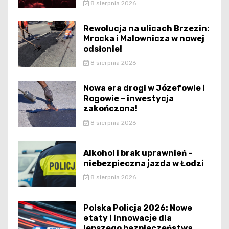
8 sierpnia 2026
Rewolucja na ulicach Brzezin:
Mrocka i Malownicza w nowej
odsłonie!
8 sierpnia 2026
Nowa era drogi w Józefowie i
Rogowie – inwestycja
zakończona!
8 sierpnia 2026
Alkohol i brak uprawnień –
niebezpieczna jazda w Łodzi
8 sierpnia 2026
Polska Policja 2026: Nowe
etaty i innowacje dla
lepszego bezpieczeństwa