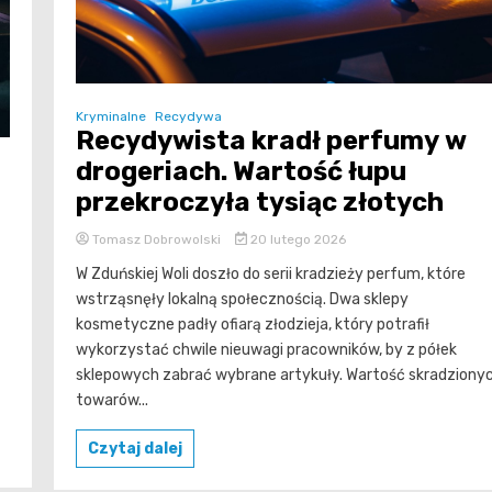
Kryminalne
Recydywa
Recydywista kradł perfumy w
drogeriach. Wartość łupu
przekroczyła tysiąc złotych
Tomasz Dobrowolski
20 lutego 2026
W Zduńskiej Woli doszło do serii kradzieży perfum, które
wstrząsnęły lokalną społecznością. Dwa sklepy
kosmetyczne padły ofiarą złodzieja, który potrafił
wykorzystać chwile nieuwagi pracowników, by z półek
sklepowych zabrać wybrane artykuły. Wartość skradziony
towarów...
Czytaj dalej