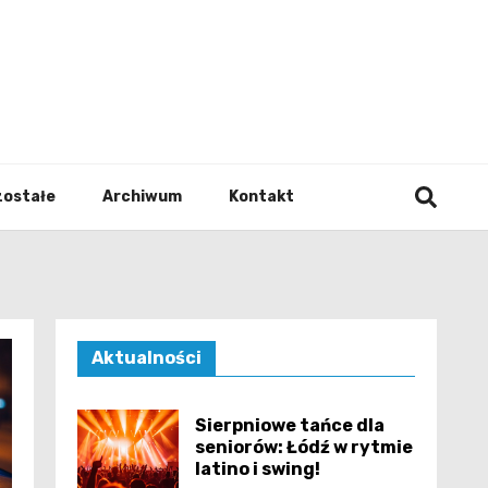
walodz
zostałe
Archiwum
Kontakt
Aktualności
Sierpniowe tańce dla
seniorów: Łódź w rytmie
latino i swing!