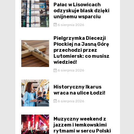
Pałac w Lisowicach
odzyskuje blask dzięki
unijnemu wsparciu
6 sierpnia 2026
Pielgrzymka Diecezji
Płockiej na Jasną Górę
przechodzi przez
Lutomiersk: co musisz
wiedzieć!
6 sierpnia 2026
Historyczny Ikarus
wraca na ulice Łodzi!
6 sierpnia 2026
Muzyczny weekend z
jazzem i łemkowskimi
rytmami w sercu Polski