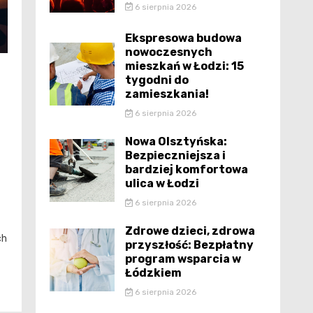
6 sierpnia 2026
Ekspresowa budowa
nowoczesnych
mieszkań w Łodzi: 15
tygodni do
zamieszkania!
6 sierpnia 2026
Nowa Olsztyńska:
Bezpieczniejsza i
bardziej komfortowa
ulica w Łodzi
6 sierpnia 2026
Zdrowe dzieci, zdrowa
ch
przyszłość: Bezpłatny
program wsparcia w
Łódzkiem
6 sierpnia 2026