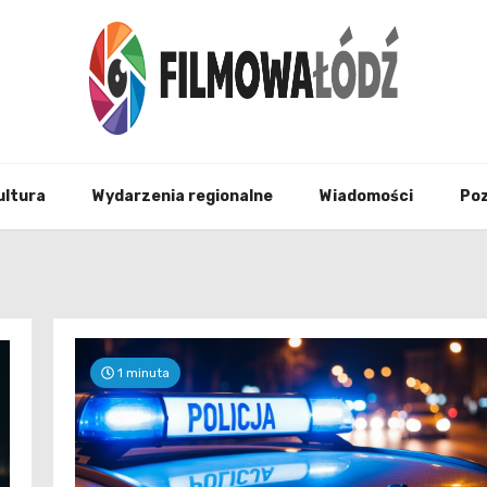
wszystko co związane z filmami i Łodzia
filmo
ultura
Wydarzenia regionalne
Wiadomości
Po
1 minuta