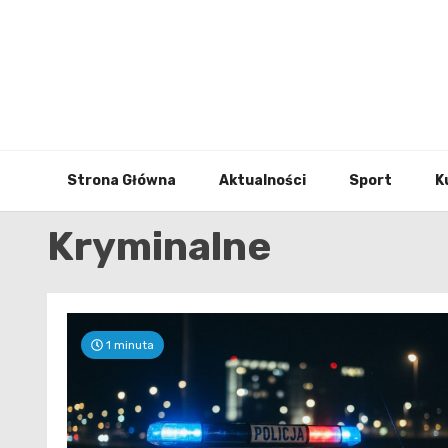
Skip
to
content
Strona Główna
Aktualności
Sport
K
Kryminalne
1 minuta