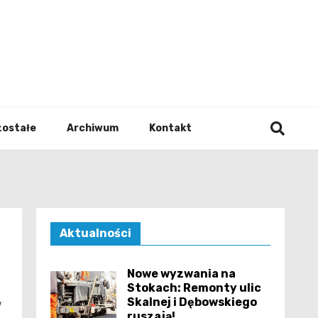
walodz
zostałe
Archiwum
Kontakt
Aktualności
Nowe wyzwania na
Stokach: Remonty ulic
Skalnej i Dębowskiego
w
ruszają!