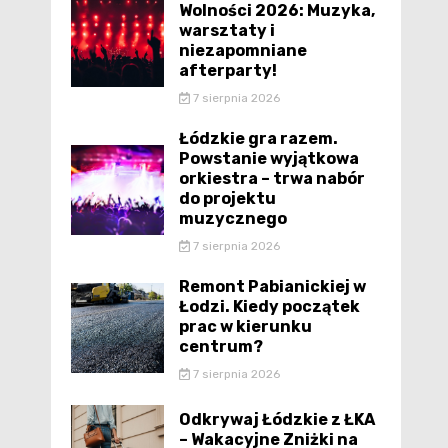
Wolności 2026: Muzyka,
warsztaty i
niezapomniane
afterparty!
7 sierpnia 2026
Łódzkie gra razem.
Powstanie wyjątkowa
orkiestra – trwa nabór
do projektu
muzycznego
7 sierpnia 2026
Remont Pabianickiej w
Łodzi. Kiedy początek
prac w kierunku
centrum?
7 sierpnia 2026
Odkrywaj Łódzkie z ŁKA
– Wakacyjne Zniżki na