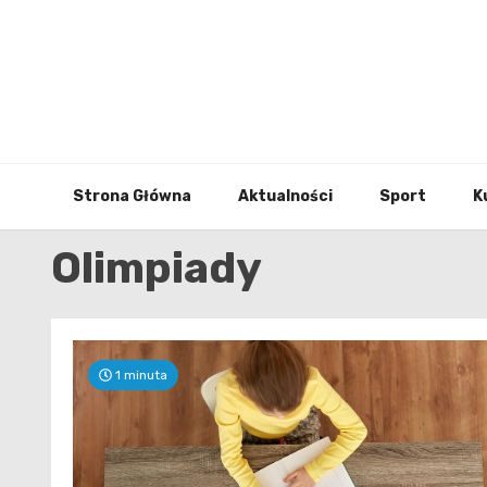
Skip
to
content
Strona Główna
Aktualności
Sport
K
Olimpiady
1 minuta