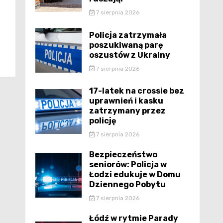
7 sierpnia 2026
Policja zatrzymała
poszukiwaną parę
oszustów z Ukrainy
7 sierpnia 2026
17-latek na crossie bez
uprawnień i kasku
zatrzymany przez
policję
7 sierpnia 2026
Bezpieczeństwo
seniorów: Policja w
Łodzi edukuje w Domu
Dziennego Pobytu
7 sierpnia 2026
Łódź w rytmie Parady