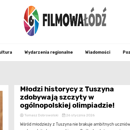
wszystko co związane z filmami i Łodzia
filmo
ultura
Wydarzenia regionalne
Wiadomości
Po
Młodzi historycy z Tuszyna
zdobywają szczyty w
ogólnopolskiej olimpiadzie!
Tomasz Dobrowolski
26 stycznia 2026
Wśród młodzieży z Tuszyna nie brakuje ambitnych ucznió