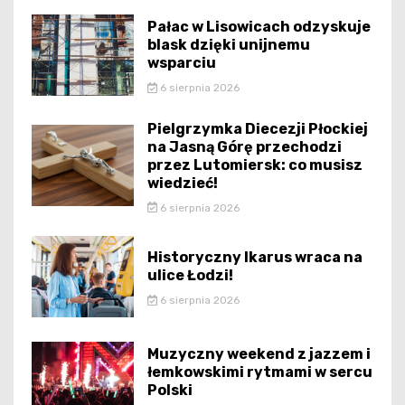
Pałac w Lisowicach odzyskuje
blask dzięki unijnemu
wsparciu
6 sierpnia 2026
Pielgrzymka Diecezji Płockiej
na Jasną Górę przechodzi
przez Lutomiersk: co musisz
wiedzieć!
6 sierpnia 2026
Historyczny Ikarus wraca na
ulice Łodzi!
6 sierpnia 2026
Muzyczny weekend z jazzem i
łemkowskimi rytmami w sercu
Polski