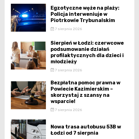
Egzotyczne węże na plaży:
Policja interweniuje w
Piotrkowie Trybunalskim
7 sierpnia 2026
Sierpień w Łodzi: czerwcowe
podsumowanie działań
profilaktycznych dla dzieci i
młodzieży
7 sierpnia 2026
Bezpłatna pomoc prawna w
Powiecie Kazimierskim –
skorzystaj z szansy na
wsparcie!
7 sierpnia 2026
Nowa trasa autobusu 53B w
Łodzi od 7 sierpnia