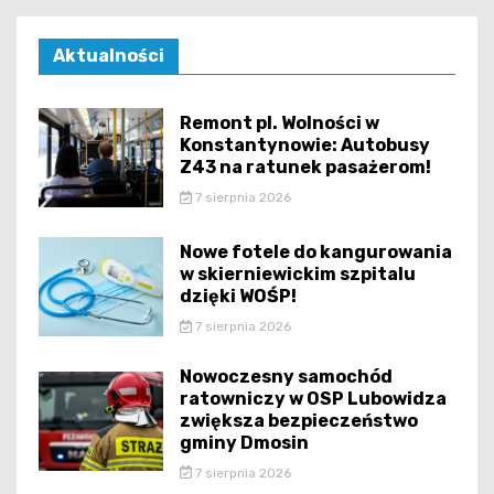
Aktualności
Remont pl. Wolności w
Konstantynowie: Autobusy
Z43 na ratunek pasażerom!
7 sierpnia 2026
Nowe fotele do kangurowania
w skierniewickim szpitalu
dzięki WOŚP!
7 sierpnia 2026
Nowoczesny samochód
ratowniczy w OSP Lubowidza
zwiększa bezpieczeństwo
gminy Dmosin
7 sierpnia 2026