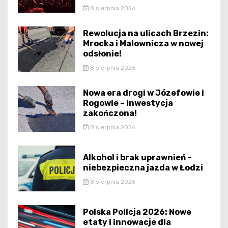
8 sierpnia 2026
Rewolucja na ulicach Brzezin:
Mrocka i Malownicza w nowej
odsłonie!
8 sierpnia 2026
Nowa era drogi w Józefowie i
Rogowie – inwestycja
zakończona!
8 sierpnia 2026
Alkohol i brak uprawnień –
niebezpieczna jazda w Łodzi
8 sierpnia 2026
Polska Policja 2026: Nowe
etaty i innowacje dla