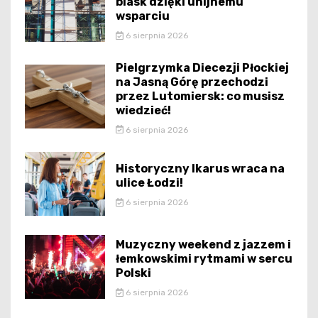
blask dzięki unijnemu
wsparciu
6 sierpnia 2026
Pielgrzymka Diecezji Płockiej
na Jasną Górę przechodzi
przez Lutomiersk: co musisz
wiedzieć!
6 sierpnia 2026
Historyczny Ikarus wraca na
ulice Łodzi!
6 sierpnia 2026
Muzyczny weekend z jazzem i
łemkowskimi rytmami w sercu
Polski
6 sierpnia 2026