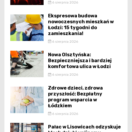
6 sierpnia 2026
Ekspresowa budowa
nowoczesnych mieszkań w
Łodzi: 15 tygodni do
zamieszkania!
6 sierpnia 2026
Nowa Olsztyńska:
Bezpieczniejsza i bardziej
komfortowa ulica w Łodzi
6 sierpnia 2026
Zdrowe dzieci, zdrowa
przyszłość: Bezpłatny
program wsparcia w
Łódzkiem
6 sierpnia 2026
Pałac w Lisowicach odzyskuje