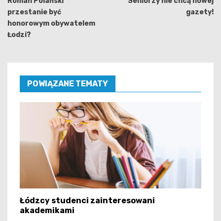
wpisu
Roman Polański
Seniorzy nie chcą nowej
przestanie być
gazety!
honorowym obywatelem
Łodzi?
POWIĄZANE TEMATY
Łódzcy studenci zainteresowani
akademikami