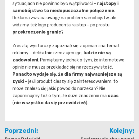
sytuacjach nie powinno być wątpliwości –
rajstopy i
samobójstwo to niedopuszczalne połączenie
.
Reklama zwraca uwagę na problem samobójstw, ale
widzimy też logo producenta rajstop – po prostu
przekroczenie granic
?
Zresztą wystarczy zapoznać się z opiniami na temat
reklamy – delikatnie rzecz ujmując,
ludzie nie są
zadowoleni
. Pamiętajmy jednak o tym, że internetowe
opinie nie muszą przekładać się na rzeczywistość.
Ponadto wydaje się, że dla firmy najważniejsze są
zyski
– jeśli produkt cieszy się zainteresowaniem, to
może znaleźć się jakiś powód do narzekań? Nie
zapominajmy też o tym, że duże znaczenie ma
czas
(
nie wszystko da się przewidzieć
).
Nawigacja
Poprzedni:
Kolejny: