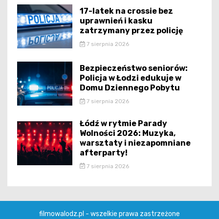
17-latek na crossie bez
uprawnień i kasku
zatrzymany przez policję
7 sierpnia 2026
Bezpieczeństwo seniorów:
Policja w Łodzi edukuje w
Domu Dziennego Pobytu
7 sierpnia 2026
Łódź w rytmie Parady
Wolności 2026: Muzyka,
warsztaty i niezapomniane
afterparty!
7 sierpnia 2026
filmowalodz.pl - wszelkie prawa zastrzeżone