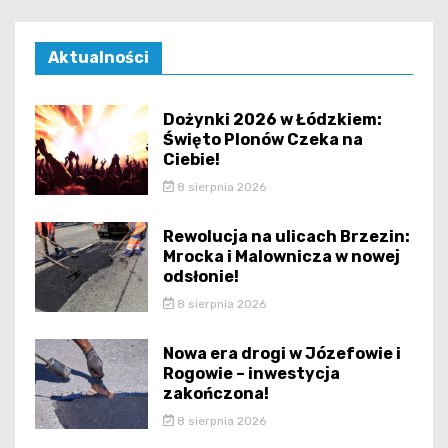
Aktualności
Dożynki 2026 w Łódzkiem:
Święto Plonów Czeka na
Ciebie!
8 sierpnia 2026
Rewolucja na ulicach Brzezin:
Mrocka i Malownicza w nowej
odsłonie!
8 sierpnia 2026
Nowa era drogi w Józefowie i
Rogowie – inwestycja
zakończona!
8 sierpnia 2026