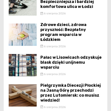
Bezpieczniejsza i bardziej
komfortowa ulica w Łodzi
6 sierpnia 2026
Zdrowe dzieci, zdrowa
przyszłość: Bezpłatny
program wsparcia w
Łódzkiem
6 sierpnia 2026
Pałac w Lisowicach odzyskuje
blask dzięki unijnemu
wsparciu
6 sierpnia 2026
Pielgrzymka Diecezji Płockiej
na Jasną Górę przechodzi
przez Lutomiersk: co musisz
wiedzieć!
6 sierpnia 2026