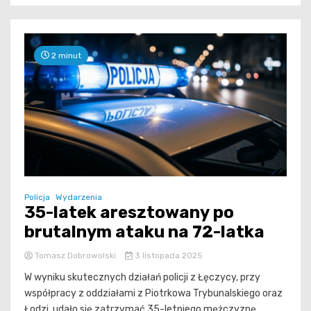
2 minut
Policja
Wydarzenia
35-latek aresztowany po
brutalnym ataku na 72-latka
Tomasz Dobrowolski
3 listopada 2025
W wyniku skutecznych działań policji z Łęczycy, przy
współpracy z oddziałami z Piotrkowa Trybunalskiego oraz
Łodzi, udało się zatrzymać 35-letniego mężczyznę