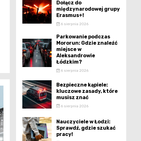
Dołącz do
międzynarodowej grupy
Erasmus+!
6 sierpnia 2026
Parkowanie podczas
Mororun: Gdzie znaleźć
miejsce w
Aleksandrowie
Łódzkim?
6 sierpnia 2026
Bezpieczne kąpiele:
kluczowe zasady, które
musisz znać
6 sierpnia 2026
Nauczyciele w Łodzi:
Sprawdź, gdzie szukać
pracy!