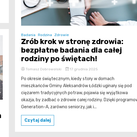
Badania
Rodzina
Zdrowie
Zrób krok w stronę zdrowia:
bezpłatne badania dla całej
rodziny po świętach!
Tomasz Dobrowolski
17 grudnia 2025
Po okresie świątecznym, kiedy stoły w domach
mieszkańców Gminy Aleksandrów Łódzki uginały się pod
ciężarem tradycyjnych potraw, pojawia się wyjątkowa
okazja, by zadbać o zdrowie całej rodziny. Dzięki programo
Generation-A, zarówno seniorzy, jak i...
a
Czytaj dalej