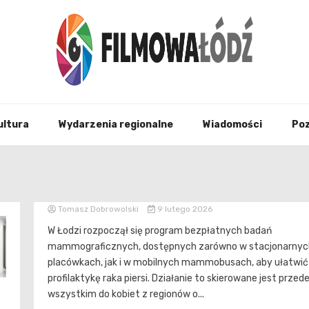
wszystko co związane z filmami i Łodzia
filmo
ultura
Wydarzenia regionalne
Wiadomości
Po
Tomasz Dobrowolski
9 lutego 2026
W Łodzi rozpoczął się program bezpłatnych badań
mammograficznych, dostępnych zarówno w stacjonarnyc
placówkach, jak i w mobilnych mammobusach, aby ułatwić
profilaktykę raka piersi. Działanie to skierowane jest przed
wszystkim do kobiet z regionów o...