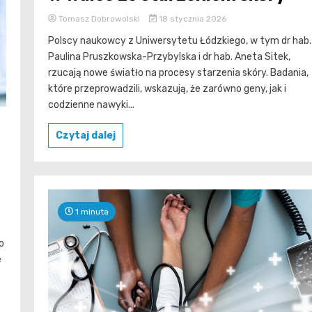
Tomasz Dobrowolski
18 stycznia 2026
Polscy naukowcy z Uniwersytetu Łódzkiego, w tym dr hab.
Paulina Pruszkowska-Przybylska i dr hab. Aneta Sitek,
rzucają nowe światło na procesy starzenia skóry. Badania,
które przeprowadzili, wskazują, że zarówno geny, jak i
codzienne nawyki...
Czytaj dalej
1 minuta
o
e