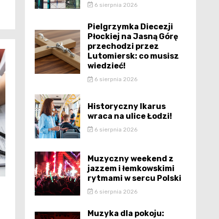
6 sierpnia 2026
Pielgrzymka Diecezji
Płockiej na Jasną Górę
przechodzi przez
Lutomiersk: co musisz
wiedzieć!
6 sierpnia 2026
Historyczny Ikarus
wraca na ulice Łodzi!
6 sierpnia 2026
Muzyczny weekend z
jazzem i łemkowskimi
rytmami w sercu Polski
6 sierpnia 2026
a
Muzyka dla pokoju: