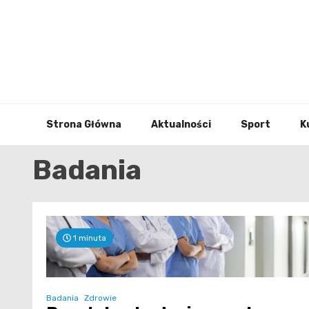
Skip
to
content
Strona Główna
Aktualności
Sport
K
Badania
1 minuta
Badania
Zdrowie