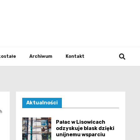
walodz
zostałe
Archiwum
Kontakt
Aktualności
h
Pałac w Lisowicach
e
odzyskuje blask dzięki
unijnemu wsparciu