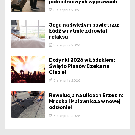
jednodniowych wyprawach
8 sierpnia 2026
Joga na świeżym powietrzu:
Łódź w rytmie zdrowia i
relaksu
8 sierpnia 2026
Dożynki 2026 w Łódzkiem:
Święto Plonów Czeka na
Ciebie!
8 sierpnia 2026
Rewolucja na ulicach Brzezin:
Mrocka i Malownicza w nowej
odsłonie!
8 sierpnia 2026