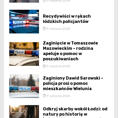
9 sierpnia 2026
Recydywiści w rękach
łódzkich policjantów
9 sierpnia 2026
Zaginięcie w Tomaszowie
Mazowieckim – rodzina
apeluje o pomoc w
poszukiwaniach
9 sierpnia 2026
Zaginiony Dawid Sarowski –
policja prosi o pomoc
mieszkańców Wielunia
9 sierpnia 2026
Odkryj skarby wokół Łodzi: od
natury po historię w