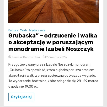
Kultura
Teatr
Wydarzenia
Grubaska” – odrzucenie i walka
o akceptację w poruszającym
monodramie Izabeli Noszczyk
Tomasz Dobrowolski
27 marca 2026
Przygotowywany przez Izabelę Noszczyk monodram
„Grubaska” to opowieść, która głęboko porusza problem
akceptacji i walki z presją społeczną dotyczącą wyglądu.
To wydarzenie teatralne, które odbędzie się 28 i 29 marca
o godzinie 19:00 w...
Czytaj dalej