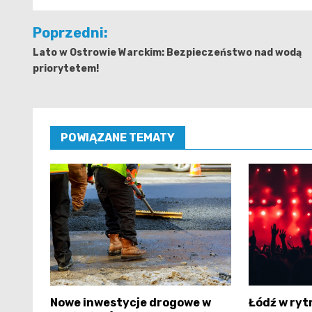
Nawigacja
Poprzedni:
wpisu
Lato w Ostrowie Warckim: Bezpieczeństwo nad wodą
priorytetem!
POWIĄZANE TEMATY
Nowe inwestycje drogowe w
Łódź w ryt