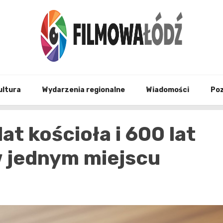
wszystko co związane z filmami i Łodzia
filmo
ultura
Wydarzenia regionalne
Wiadomości
Po
lat kościoła i 600 lat
 jednym miejscu