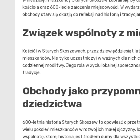
W niedzielę, mieszkańcy Starych Skoszew zebrali się, by 
kościoła oraz 600-lecie założenia miejscowości. W wydarzen
obchody stały się okazją do refleksji nad historią i tradyc
Związek wspólnoty z mi
Kościół w Starych Skoszewach, przez dziewięćdziesiąt la
mieszkańców. Nie tylko uczestniczył w ważnych dla nich ch
codziennej modlitwy. Jego rola w życiu lokalnej społecznośc
tradycje.
Obchody jako przypomn
dziedzictwa
600-letnia historia Starych Skoszew to opowieść o przetr
wielu pokoleń mieszkańców w rozwój ich małej ojczyzny. Ich
wspólnotę, której historia jest źródłem dumy dla wszyst