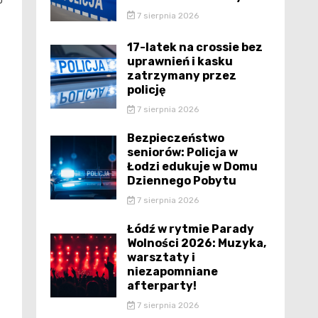
o
7 sierpnia 2026
17-latek na crossie bez
uprawnień i kasku
zatrzymany przez
policję
7 sierpnia 2026
Bezpieczeństwo
seniorów: Policja w
Łodzi edukuje w Domu
Dziennego Pobytu
7 sierpnia 2026
Łódź w rytmie Parady
Wolności 2026: Muzyka,
warsztaty i
niezapomniane
afterparty!
7 sierpnia 2026