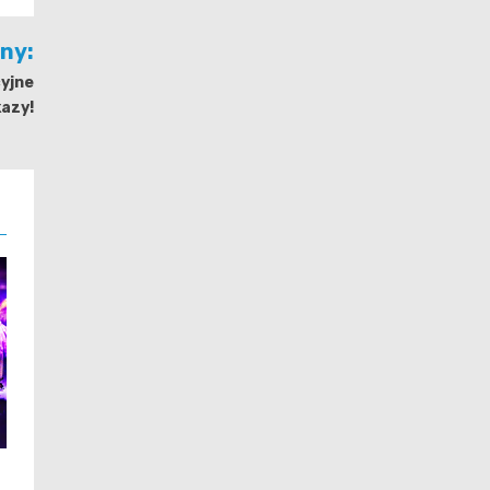
jny:
cyjne
azy!