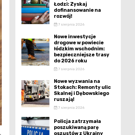
Łodzi: Zyskaj
dofinansowanie na
rozwój!
7 sierpnia 2026
Nowe inwestycje
drogowe w powiecie
łódzkim wschodnim:
bezpieczniejsze trasy
do 2026 roku
7 sierpnia 2026
Nowe wyzwania na
Stokach: Remonty ulic
Skalnej i Dębowskiego
ruszają!
7 sierpnia 2026
Policja zatrzymała
poszukiwaną parę
oszustów z Ukrainy