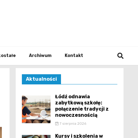
walodz
zostałe
Archiwum
Kontakt
Aktualności
Łódź odnawia
zabytkową szkołę:
połączenie tradycji z
nowoczesnością
7 sierpnia 2026
Kursy i szkolenia w