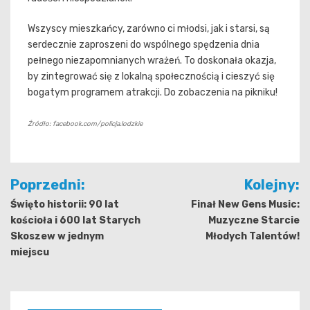
Wszyscy mieszkańcy, zarówno ci młodsi, jak i starsi, są
serdecznie zaproszeni do wspólnego spędzenia dnia
pełnego niezapomnianych wrażeń. To doskonała okazja,
by zintegrować się z lokalną społecznością i cieszyć się
bogatym programem atrakcji. Do zobaczenia na pikniku!
Źródło: facebook.com/policja.lodzkie
Nawigacja
Poprzedni:
Kolejny:
wpisu
Święto historii: 90 lat
Finał New Gens Music:
kościoła i 600 lat Starych
Muzyczne Starcie
Skoszew w jednym
Młodych Talentów!
miejscu