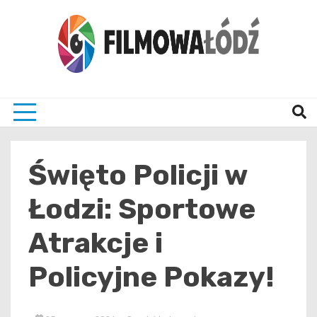
Skip
to
content
wszystko co związane z filmami i Łodzia
filmo
Święto Policji w
Łodzi: Sportowe
Atrakcje i
Policyjne Pokazy!