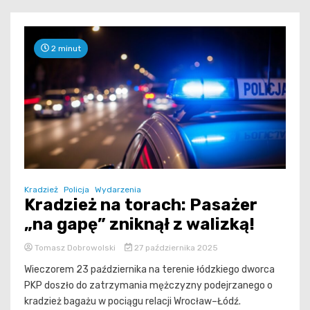
2 minut
Kradzież
Policja
Wydarzenia
Kradzież na torach: Pasażer
„na gapę” zniknął z walizką!
Tomasz Dobrowolski
27 października 2025
Wieczorem 23 października na terenie łódzkiego dworca
PKP doszło do zatrzymania mężczyzny podejrzanego o
kradzież bagażu w pociągu relacji Wrocław–Łódź.