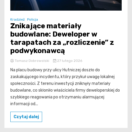
Kradzież
Policja
Znikające materiały
budowlane: Deweloper w
tarapatach za „rozliczenie” z
podwykonawcą
Tomasz Dobrowolski
27 lutego 2026
Na placu budowy przy ulicy Hutniczej doszło do
zaskakującego incydentu, który przykuł uwagę lokalnej
społeczności. Z terenu inwestycji zniknęły materiały
budowlane, co skłoniło właściciela firmy deweloperskiej do
szybkiego reagowania po otrzymaniu alarmującej
informacji od...
Czytaj dalej