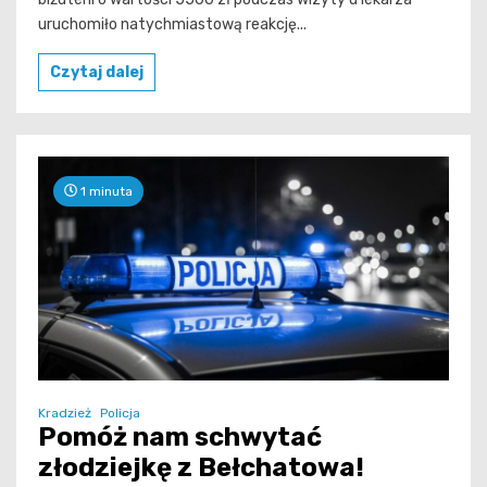
uruchomiło natychmiastową reakcję...
Czytaj dalej
1 minuta
Kradzież
Policja
Pomóż nam schwytać
złodziejkę z Bełchatowa!