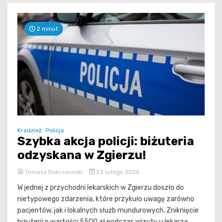
2 minut
Kradzież
Policja
Szybka akcja policji: biżuteria
odzyskana w Zgierzu!
Tomasz Dobrowolski
23 lutego 2026
W jednej z przychodni lekarskich w Zgierzu doszło do
nietypowego zdarzenia, które przykuło uwagę zarówno
pacjentów, jak i lokalnych służb mundurowych. Zniknięcie
biżuterii o wartości 5500 zł podczas wizyty u lekarza