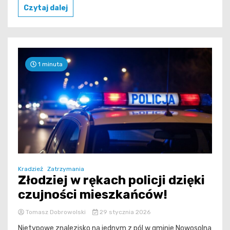
Czytaj dalej
1 minuta
Kradzież
Zatrzymania
Złodziej w rękach policji dzięki
czujności mieszkańców!
Tomasz Dobrowolski
29 stycznia 2026
Nietypowe znalezisko na jednym z pól w gminie Nowosolna