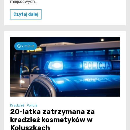
miejscowych...
Czytaj dalej
2 minut
Kradzież
Policja
20-latka zatrzymana za
kradzież kosmetyków w
Koluszkach