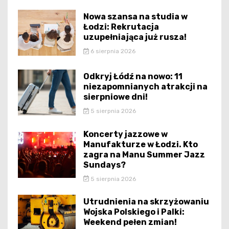
Nowa szansa na studia w
Łodzi: Rekrutacja
uzupełniająca już rusza!
6 sierpnia 2026
Odkryj Łódź na nowo: 11
niezapomnianych atrakcji na
sierpniowe dni!
5 sierpnia 2026
Koncerty jazzowe w
Manufakturze w Łodzi. Kto
zagra na Manu Summer Jazz
Sundays?
5 sierpnia 2026
Utrudnienia na skrzyżowaniu
Wojska Polskiego i Palki:
Weekend pełen zmian!