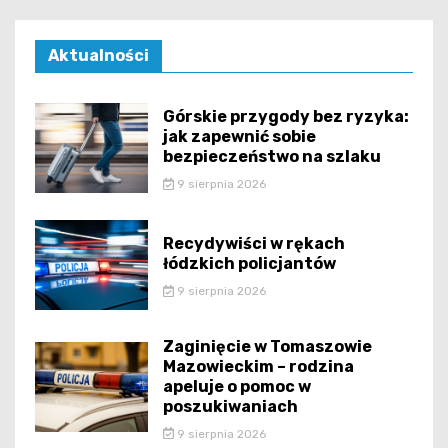
Aktualności
Górskie przygody bez ryzyka:
jak zapewnić sobie
bezpieczeństwo na szlaku
9 sierpnia 2026
Recydywiści w rękach
łódzkich policjantów
9 sierpnia 2026
Zaginięcie w Tomaszowie
Mazowieckim – rodzina
apeluje o pomoc w
poszukiwaniach
9 sierpnia 2026