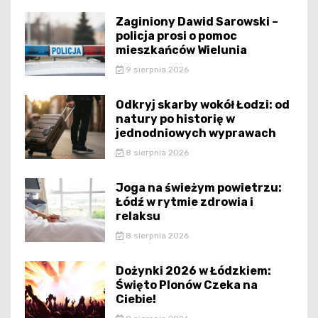
Zaginiony Dawid Sarowski –
policja prosi o pomoc
mieszkańców Wielunia
9 sierpnia 2026
Odkryj skarby wokół Łodzi: od
natury po historię w
jednodniowych wyprawach
8 sierpnia 2026
Joga na świeżym powietrzu:
Łódź w rytmie zdrowia i
relaksu
8 sierpnia 2026
Dożynki 2026 w Łódzkiem:
Święto Plonów Czeka na
Ciebie!