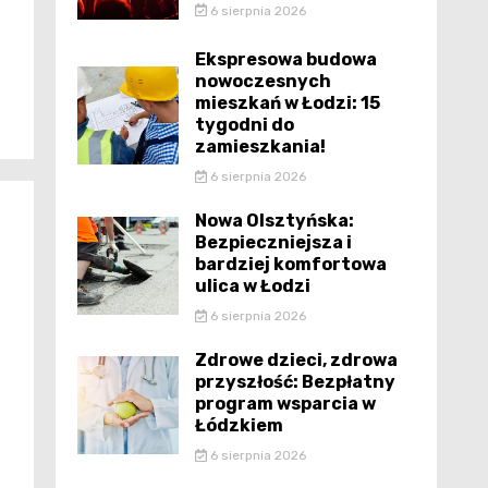
6 sierpnia 2026
Ekspresowa budowa
nowoczesnych
mieszkań w Łodzi: 15
tygodni do
zamieszkania!
6 sierpnia 2026
Nowa Olsztyńska:
Bezpieczniejsza i
bardziej komfortowa
ulica w Łodzi
6 sierpnia 2026
Zdrowe dzieci, zdrowa
przyszłość: Bezpłatny
program wsparcia w
Łódzkiem
6 sierpnia 2026