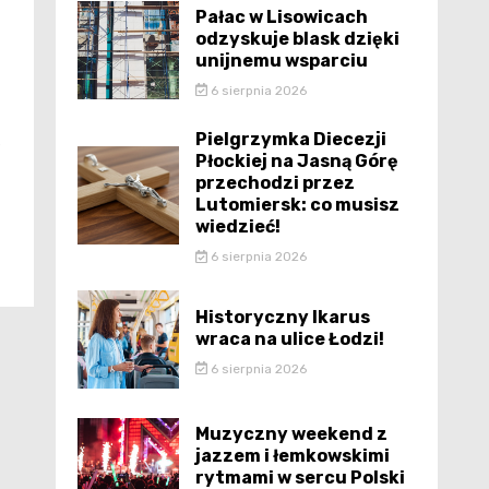
Pałac w Lisowicach
odzyskuje blask dzięki
unijnemu wsparciu
6 sierpnia 2026
Pielgrzymka Diecezji
s
Płockiej na Jasną Górę
przechodzi przez
Lutomiersk: co musisz
wiedzieć!
6 sierpnia 2026
Historyczny Ikarus
wraca na ulice Łodzi!
6 sierpnia 2026
Muzyczny weekend z
jazzem i łemkowskimi
rytmami w sercu Polski