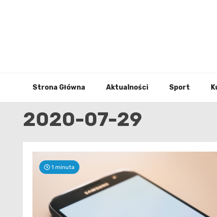
Skip
to
content
Strona Główna
Aktualności
Sport
K
2020-07-29
1 minuta