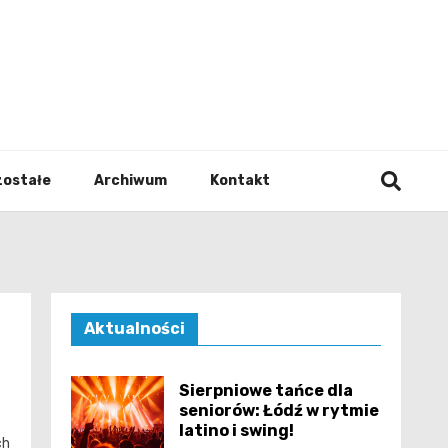
walodz
zostałe
Archiwum
Kontakt
Aktualności
Sierpniowe tańce dla
seniorów: Łódź w rytmie
latino i swing!
ch