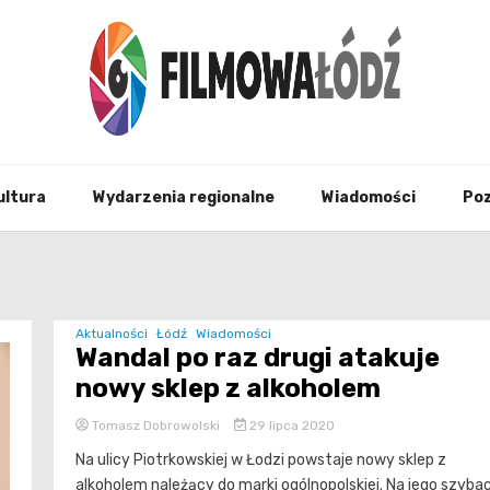
wszystko co związane z filmami i Łodzia
filmo
ultura
Wydarzenia regionalne
Wiadomości
Po
Aktualności
Łódź
Wiadomości
Wandal po raz drugi atakuje
nowy sklep z alkoholem
Tomasz Dobrowolski
29 lipca 2020
Na ulicy Piotrkowskiej w Łodzi powstaje nowy sklep z
alkoholem należący do marki ogólnopolskiej. Na jego szyba