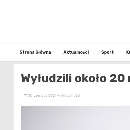
Skip
to
content
Strona Główna
Aktualności
Sport
K
Wyłudzili około 20
30 czerwca 2021
w
Aktualności