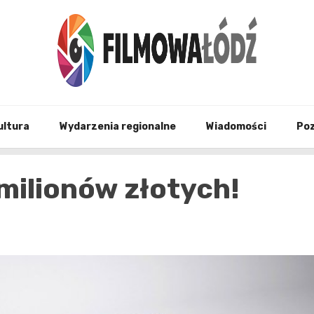
wszystko co związane z filmami i Łodzia
filmo
ultura
Wydarzenia regionalne
Wiadomości
Po
 milionów złotych!