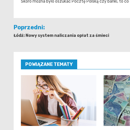
Skoro można było oszukać Pocztę Polską czy banki, to co
Nawigacja
Poprzedni:
wpisu
Łódź: Nowy system naliczania opłat za śmieci
POWIĄZANE TEMATY