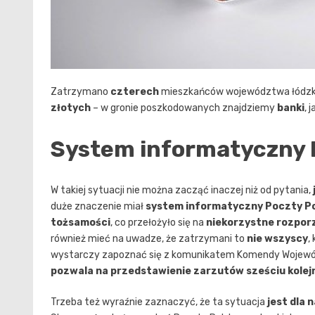
Zatrzymano
czterech
mieszkańców województwa łódzk
złotych
– w gronie poszkodowanych znajdziemy
banki
, j
System informatyczny P
W takiej sytuacji nie można zacząć inaczej niż od pytania,
duże znaczenie miał
system informatyczny Poczty Po
tożsamości
, co przełożyło się na
niekorzystne rozpor
również mieć na uwadze, że zatrzymani to
nie wszyscy
,
wystarczy zapoznać się z komunikatem Komendy Wojewódzk
pozwala na przedstawienie zarzutów sześciu kole
Trzeba też wyraźnie zaznaczyć, że ta sytuacja
jest dla