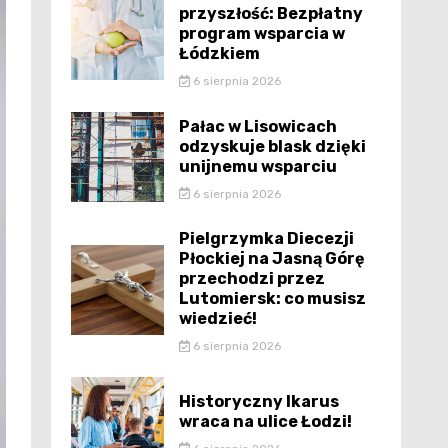
przyszłość: Bezpłatny
program wsparcia w
Łódzkiem
6 sierpnia 2026
Pałac w Lisowicach
odzyskuje blask dzięki
unijnemu wsparciu
6 sierpnia 2026
Pielgrzymka Diecezji
Płockiej na Jasną Górę
przechodzi przez
Lutomiersk: co musisz
wiedzieć!
6 sierpnia 2026
Historyczny Ikarus
wraca na ulice Łodzi!