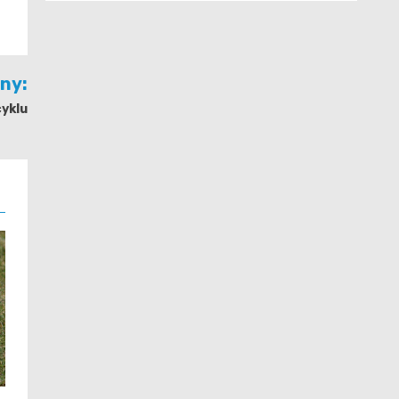
jny:
yklu