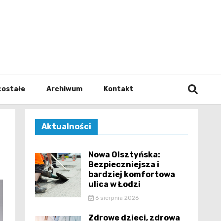
walodz
zostałe
Archiwum
Kontakt
Aktualności
Nowa Olsztyńska:
Bezpieczniejsza i
bardziej komfortowa
ulica w Łodzi
6 sierpnia 2026
Zdrowe dzieci, zdrowa