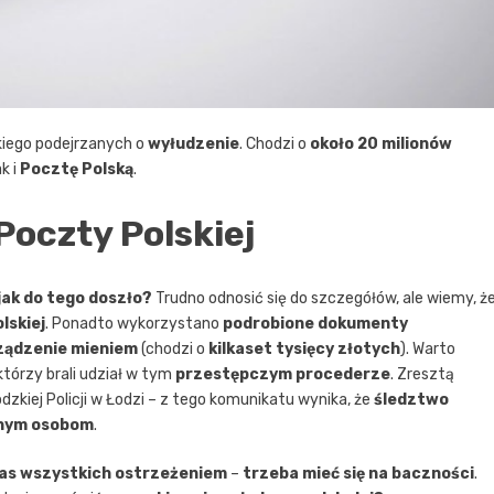
iego podejrzanych o
wyłudzenie
. Chodzi o
około 20 milionów
ak i
Pocztę Polską
.
oczty Polskiej
jak do tego doszło?
Trudno odnosić się do szczegółów, ale wiemy, ż
lskiej
. Ponadto wykorzystano
podrobione dokumenty
ządzenie mieniem
(chodzi o
kilkaset tysięcy złotych
). Warto
 którzy brali udział w tym
przestępczym procederze
. Zresztą
iej Policji w Łodzi – z tego komunikatu wynika, że
śledztwo
jnym osobom
.
 nas wszystkich ostrzeżeniem
–
trzeba mieć się na baczności
.