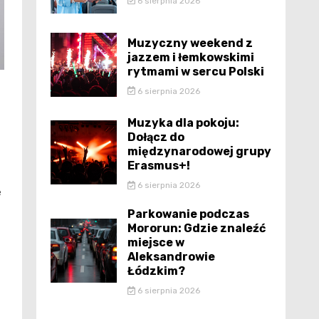
6 sierpnia 2026
Muzyczny weekend z
jazzem i łemkowskimi
rytmami w sercu Polski
6 sierpnia 2026
Muzyka dla pokoju:
Dołącz do
międzynarodowej grupy
Erasmus+!
6 sierpnia 2026
e
Parkowanie podczas
Mororun: Gdzie znaleźć
miejsce w
Aleksandrowie
Łódzkim?
6 sierpnia 2026