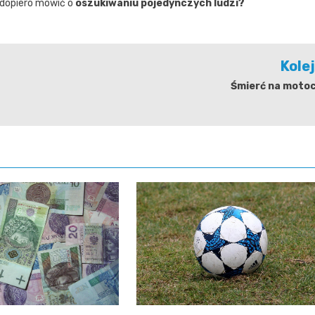
 dopiero mówić o
oszukiwaniu pojedynczych ludzi?
Kole
Śmierć na motoc