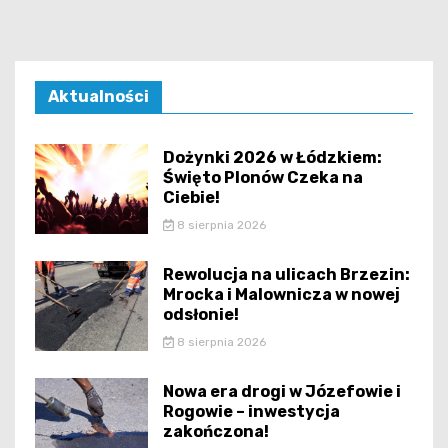
Aktualności
Dożynki 2026 w Łódzkiem:
Święto Plonów Czeka na
Ciebie!
8 sierpnia 2026
Rewolucja na ulicach Brzezin:
Mrocka i Malownicza w nowej
odsłonie!
8 sierpnia 2026
Nowa era drogi w Józefowie i
Rogowie – inwestycja
zakończona!