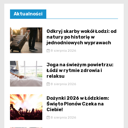
Aktualności
Odkryj skarby wokół Łodzi: od
natury po historię w
jednodniowych wyprawach
8 sierpnia 2026
Joga na świeżym powietrzu:
Łódź w rytmie zdrowia i
relaksu
8 sierpnia 2026
Dożynki 2026 w Łódzkiem:
Święto Plonów Czeka na
Ciebie!
8 sierpnia 2026