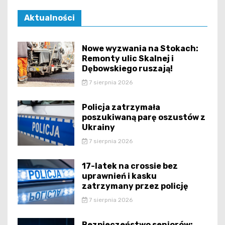
Aktualności
Nowe wyzwania na Stokach:
Remonty ulic Skalnej i
Dębowskiego ruszają!
7 sierpnia 2026
Policja zatrzymała
poszukiwaną parę oszustów z
Ukrainy
7 sierpnia 2026
17-latek na crossie bez
uprawnień i kasku
zatrzymany przez policję
7 sierpnia 2026
Bezpieczeństwo seniorów: