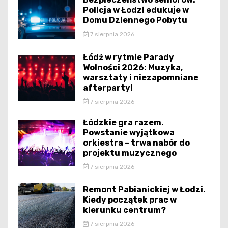
Policja w Łodzi edukuje w
Domu Dziennego Pobytu
7 sierpnia 2026
Łódź w rytmie Parady
Wolności 2026: Muzyka,
warsztaty i niezapomniane
afterparty!
7 sierpnia 2026
Łódzkie gra razem.
Powstanie wyjątkowa
orkiestra – trwa nabór do
projektu muzycznego
7 sierpnia 2026
Remont Pabianickiej w Łodzi.
Kiedy początek prac w
kierunku centrum?
7 sierpnia 2026