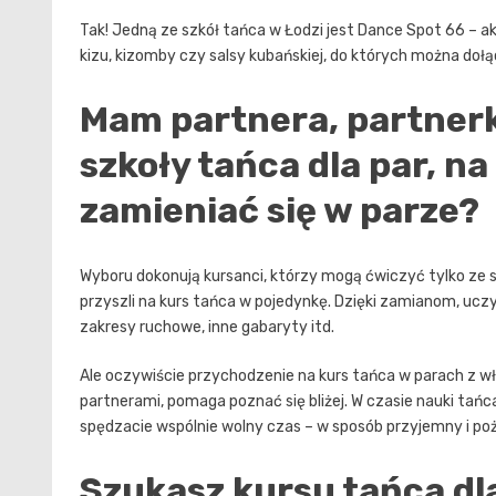
Tak! Jedną ze szkół tańca w Łodzi jest Dance Spot 66 – ak
kizu, kizomby czy salsy kubańskiej, do których można doł
Mam partnera, partnerk
szkoły tańca dla par, n
zamieniać się w parze?
Wyboru dokonują kursanci, którzy mogą ćwiczyć tylko ze sw
przyszli na kurs tańca w pojedynkę. Dzięki zamianom, uc
zakresy ruchowe, inne gabaryty itd.
Ale oczywiście przychodzenie na kurs tańca w parach z w
partnerami, pomaga poznać się bliżej. W czasie nauki tańc
spędzacie wspólnie wolny czas – w sposób przyjemny i po
Szukasz kursu tańca dla