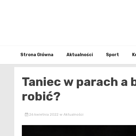
Skip
to
content
Strona Główna
Aktualności
Sport
K
Taniec w parach a 
robić?
26 kwietnia 2022
w
Aktualności