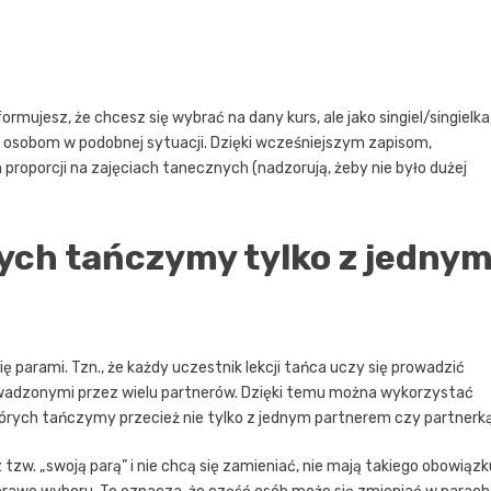
formujesz, że chcesz się wybrać na dany kurs, ale jako singiel/singielka
m osobom w podobnej sytuacji. Dzięki wcześniejszym zapisom,
roporcji na zajęciach tanecznych (nadzorują, żeby nie było dużej
ych tańczymy tylko z jedny
ę parami. Tzn., że każdy uczestnik lekcji tańca uczy się prowadzić
 prowadzonymi przez wielu partnerów. Dzięki temu można wykorzystać
órych tańczymy przecież nie tylko z jednym partnerem czy partnerką
 tzw. „swoją parą” i nie chcą się zamieniać, nie mają takiego obowiązk