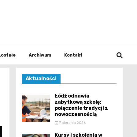
walodz
zostałe
Archiwum
Kontakt
Aktualności
Łódź odnawia
zabytkową szkołę:
połączenie tradycji z
nowoczesnością
7 sierpnia 2026
Kursy i szkolenia w