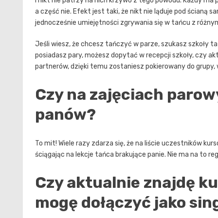
i nikt nie patrzy na nich krzywo z tego powodu. Każdy ma
a część nie. Efekt jest taki, że nikt nie ląduje pod ścianą
jednocześnie umiejętności zgrywania się w tańcu z różn
Jeśli wiesz, że chcesz tańczyć w parze, szukasz
szkoły ta
posiadasz pary, możesz dopytać w recepcji szkoły, czy akt
partnerów, dzięki temu zostaniesz pokierowany do grupy, 
Czy na zajęciach parowy
panów?
To mit! Wiele razy zdarza się, że na liście uczestników 
ściągając na lekcje tańca brakujące panie. Nie ma na to reg
Czy aktualnie znajdę ku
mogę dołączyć jako sing