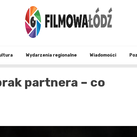
wszystko co związane z filmami i Łodzia
filmo
ultura
Wydarzenia regionalne
Wiadomości
Po
brak partnera – co