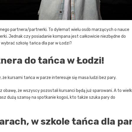
asnego partnera/partnerki. To dylemat wielu osób marzących o nauce
erki. Jednak czy posiadanie kompana jest całkowicie niezbędne do
wybrać szkołę tańca dla par w Łodzi?
tnera do tańca w Łodzi!
że kursami tańca w parze interesuje się masa ludzi bez pary.
ez obawę, że wszyscy pozostali kursanci będą już sparowani. A to wielk
masz dużą szansę na spotkanie kogoś, kto także szuka pary do
arach, w szkole tańca dla pa