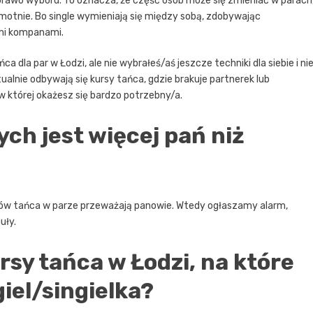
 prawo wyboru. To oznacza, że część osób może się zmieniać w parach
 samotnie. Bo single wymieniają się między sobą, zdobywając
ymi kompanami.
ńca dla par w Łodzi
, ale nie wybrałeś/aś jeszcze techniki dla siebie i ni
ualnie odbywają się kursy tańca, gdzie brakuje partnerek lub
w której okażesz się bardzo potrzebny/a.
ch jest więcej pań niż
kursów tańca w parze przeważają panowie. Wtedy ogłaszamy alarm,
uły.
rsy tańca w Łodzi, na które
iel/singielka?