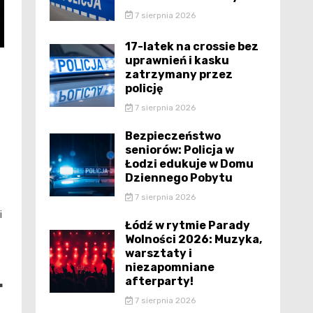
7 sierpnia 2026
17-latek na crossie bez
uprawnień i kasku
zatrzymany przez
policję
7 sierpnia 2026
Bezpieczeństwo
seniorów: Policja w
Łodzi edukuje w Domu
Dziennego Pobytu
7 sierpnia 2026
i
Łódź w rytmie Parady
Wolności 2026: Muzyka,
warsztaty i
niezapomniane
r
afterparty!
7 sierpnia 2026