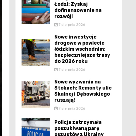
Łodzi: Zyskaj
dofinansowanie na
rozwój!
7 sierpnia 2026
Nowe inwestycje
drogowe w powiecie
łódzkim wschodnim:
bezpieczniejsze trasy
do 2026 roku
7 sierpnia 2026
Nowe wyzwania na
Stokach: Remonty ulic
Skalnej i Dębowskiego
ruszają!
7 sierpnia 2026
Policja zatrzymała
poszukiwaną parę
oszustów z Ukrainy