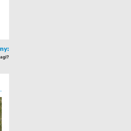
jny:
agi?