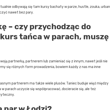
tualnie odbywają się tam kursy bachaty w parze, hustle, zouka, urban
ączyć nawet bez pary.
ę – czy przychodząc do
a kurs tańca w parach, muszę
oją partnerką, partnerem lub zamieniać się z innym, nawet jeśli nie
zymy się różnych form prowadzenia, bowiem każdy z nas ma inne
łasnym partnerem ma także wiele plusów. Taniec buduje więź między
a w parach uczycie się współpracować, docieracie się, ale też
żyteczny.
 par w Łodzi?